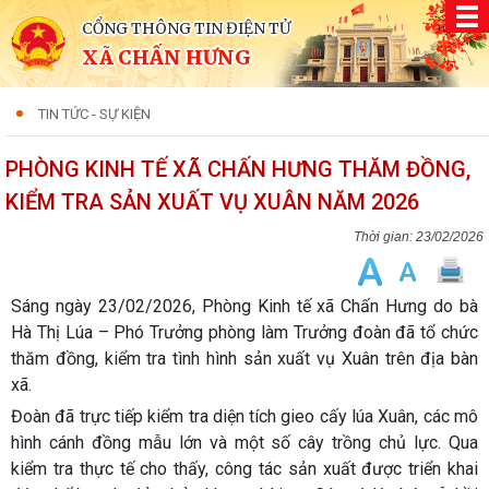
CỔNG THÔNG TIN ĐIỆN TỬ
XÃ CHẤN HƯNG
TIN TỨC - SỰ KIỆN
PHÒNG KINH TẾ XÃ CHẤN HƯNG THĂM ĐỒNG,
KIỂM TRA SẢN XUẤT VỤ XUÂN NĂM 2026
23/02/2026
Sáng ngày 23/02/2026, Phòng Kinh tế xã Chấn Hưng do bà
Hà Thị Lúa – Phó Trưởng phòng làm Trưởng đoàn đã tổ chức
thăm đồng, kiểm tra tình hình sản xuất vụ Xuân trên địa bàn
xã.
Đoàn đã trực tiếp kiểm tra diện tích gieo cấy lúa Xuân, các mô
hình cánh đồng mẫu lớn và một số cây trồng chủ lực. Qua
kiểm tra thực tế cho thấy, công tác sản xuất được triển khai