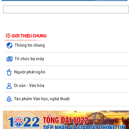
Ủy ban Mặt trận Tổ quốc xã Chấn Hưng đồng hành cùng nhân dân
GIỚI THIỆU CHUNG
trong chuyển đổi số vì sức khỏe cộng...
Thông tin chung
Xã Chấn Hưng: Đẩy mạnh cải cách hành chính và chuyển đổi số qua
mô hình "Giải quyết thủ tục hành...
Tổ chức bộ máy
Hội đồng nhân dân xã Chấn Hưng khóa II, nhiệm kỳ 2026 - 2031 tổ
Người phát ngôn
chức Kỳ họp thứ 3 HĐND xã
Di sản - Văn hóa
Hướng tới kỷ niệm 79 năm Ngày Thương binh - Liệt sĩ (27/7/1947 -
27/7/2026), xã Chấn Hưng tổ chức...
Tác phẩm Văn học, nghệ thuật
Phó Chủ tịch Uỷ ban nhân dân thành phố Lê Trung Kiên kiểm tra thực
địa tiến độ giải phóng mặt bằng,...
Xã Chấn Hưng tổ chức Hội nghị hướng dẫn hộ kinh doanh hoàn thiện
thủ tục chấm dứt hoạt động kinh...