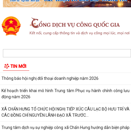
Quyết định về việc công nhận Phó Trưởng thôn trên địa bàn xã Chấn
Hưng nhiệm kỳ 2025 - 2030
Quyết định về việc công nhận nhân viên y tế thôn và cộng tác viên dân
số trên địa bàn xã Chấn Hưng
Trung tâm Phục vụ hành chính công tổ chức tiếp nhận, hướng dẫn, giải
quyết Thủ tục hành chính lưu...
TIN MỚI
Thông báo Lịch làm việc Trung tâm Phục vụ hành chính công lưu động
Thông báo hội nghị đối thoại doanh nghiệp năm 2026
Kế hoạch triển khai mô hình Trung tâm Phục vụ hành chính công lưu
động năm 2026
XÃ CHẤN HƯNG TỔ CHỨC HỘI NGHỊ TIẾP XÚC CÂU LẠC BỘ HƯU TRÍ VÀ
CÁC ĐỒNG CHÍ NGUYÊN LÃNH ĐẠO XÃ TRƯỚC...
Trung tâm dịch vụ sự nghiệp công xã Chấn Hưng hướng dẫn biện pháp