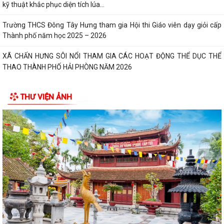
kỹ thuật khắc phục diện tích lúa...
Trường THCS Đông Tây Hưng tham gia Hội thi Giáo viên dạy giỏi cấp
Thành phố năm học 2025 – 2026
XÃ CHẤN HƯNG SÔI NỔI THAM GIA CÁC HOẠT ĐỘNG THỂ DỤC THỂ
THAO THÀNH PHỐ HẢI PHÒNG NĂM 2026
Hưỡng dẫn kích hoạt sử dụng sổ sức khỏe điện tử trên ứng dụng
THƯ VIỆN ẢNH
VNEID
LỄ PHÁT ĐỘNG NGÀY CHẠY OLYMPIC – VÌ SỨC KHỎE TOÀN DÂN – VÌ
AN NINH TỔ QUỐC NĂM 2026
Cụm di tích Đình - Đền - Chùa Xuân Úc là một quần thể di tích lịch sử,
văn hóa, tín ngưỡng tiêu...
Công tác chuẩn bị Lễ hội Đình - Đền - Chùa Xuân Úc năm 2026 xã Chấn
Hưng
Công tác chuẩn bị tổ chức Lễ hội Đình - Đền - Chùa Xuân Úc năm 2026