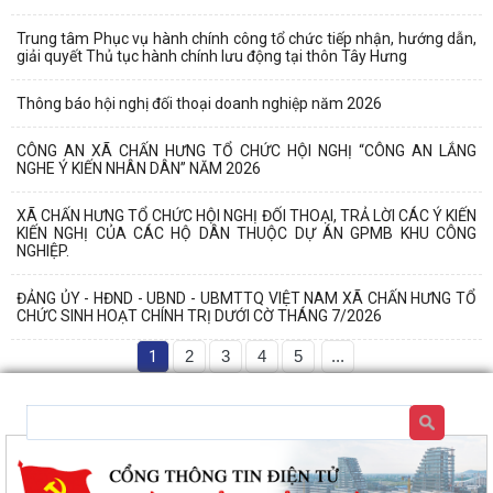
Trung tâm Phục vụ hành chính công tổ chức tiếp nhận, hướng dẫn,
giải quyết Thủ tục hành chính lưu động tại thôn Tây Hưng
Thông báo hội nghị đối thoại doanh nghiệp năm 2026
CÔNG AN XÃ CHẤN HƯNG TỔ CHỨC HỘI NGHỊ “CÔNG AN LẮNG
NGHE Ý KIẾN NHÂN DÂN” NĂM 2026
XÃ CHẤN HƯNG TỔ CHỨC HỘI NGHỊ ĐỐI THOẠI, TRẢ LỜI CÁC Ý KIẾN
KIẾN NGHỊ CỦA CÁC HỘ DÂN THUỘC DỰ ÁN GPMB KHU CÔNG
NGHIỆP.
ĐẢNG ỦY - HĐND - UBND - UBMTTQ VIỆT NAM XÃ CHẤN HƯNG TỔ
CHỨC SINH HOẠT CHÍNH TRỊ DƯỚI CỜ THÁNG 7/2026
1
2
3
4
5
...