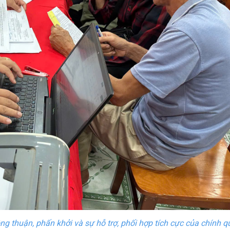
ng thuận, phấn khởi và sự hỗ trợ, phối hợp tích cực của chính q