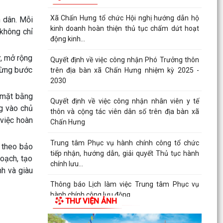
Thông báo hội nghị đối thoại doanh nghiệp năm
n dân. Mỗi
2026
 không chỉ
Kế hoạch triển khai mô hình Trung tâm Phục vụ
ư, mở rộng
hành chính công lưu động năm 2026
 từng bước
XÃ CHẤN HƯNG TỔ CHỨC HỘI NGHỊ TIẾP XÚC
CÂU LẠC BỘ HƯU TRÍ VÀ CÁC ĐỒNG CHÍ
o mặt bằng
NGUYÊN LÃNH ĐẠO XÃ TRƯỚC...
ng vào chủ
 việc hoàn
Trung tâm dịch vụ sự nghiệp công xã Chấn
Hưng hướng dẫn biện pháp kỹ thuật khắc phục
diện tích lúa...
p theo bảo
oạch, tạo
Trường THCS Đông Tây Hưng tham gia Hội thi
nh và giàu
Giáo viên dạy giỏi cấp Thành phố năm học 2025
– 2026
THƯ VIỆN ẢNH
XÃ CHẤN HƯNG SÔI NỔI THAM GIA CÁC HOẠT
ĐỘNG THỂ DỤC THỂ THAO THÀNH PHỐ HẢI