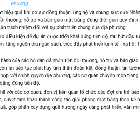
phương
đạt hiệu quả khi có sự đồng thuận, ủng hộ và chung sức của Nhâ
bồi thường, hỗ trợ và bàn giao mặt bằng đúng thời gian quy định
hần trách nhiệm đối với sự phát triển chung của địa phương.
 điều kiện để dự án được triển khai đúng tiến độ, thu hút đầu t
m, tăng nguồn thu ngân sách, thúc đẩy phát triển kinh tế - xã hội,
 hành của các hộ dân đã nhận tiền bồi thường, hỗ trợ và bàn gia
n lại tiếp tục phát huy tinh thần đoàn kết, đồng thuận, tin tưở
i hợp với chính quyền địa phương, các cơ quan chuyên môn trong
 bằng đúng tiến độ.
hẽ với các cơ quan, đơn vị liên quan tổ chức các đợt chi trả tiế
, quyết tâm hoàn thành công tác giải phóng mặt bằng theo kế h
 quả, góp phần xây dựng quê hương ngày càng phát triển, văn mi