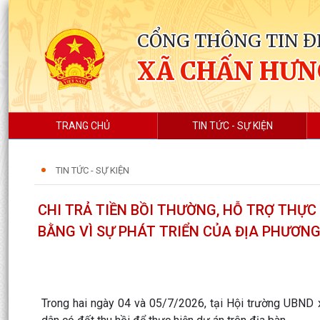
CỔNG THÔNG TIN Đ
XÃ CHẤN HƯN
TRANG CHỦ
TIN TỨC - SỰ KIỆN
TIN TỨC - SỰ KIỆN
CHI TRẢ TIỀN BỒI THƯỜNG, HỖ TRỢ THỰC
BẰNG VÌ SỰ PHÁT TRIỂN CỦA ĐỊA PHƯƠN
Trong hai ngày 04 và 05/7/2026, tại Hội trường UBND xã