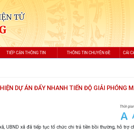
IỆN TỬ
G
TIẾP CẬN THÔNG TIN
THÔNG TIN CHUYÊN ĐỀ
CẢI C
 HIỆN DỰ ÁN ĐẨY NHANH TIẾN ĐỘ GIẢI PHÓNG 
G
, UBND xã đã tiếp tục tổ chức chi trả tiền bồi thường, hỗ trợ 