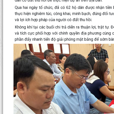
dân có đất thu hồi để thực hiện dự án trên địa bàn.
Qua hai ngày tổ chức, đã có 62 hộ dân được nhận tiền b
thực hiện nghiêm túc, công khai, minh bạch, đúng đối 
và lợi ích hợp pháp của người có đất thu hồi.
Không khí tại các buổi chi trả diễn ra thuận lợi, trật t
và tích cực phối hợp với chính quyền địa phương cùng c
phần đẩy nhanh tiến độ giải phóng mặt bằng để sớm bàn 