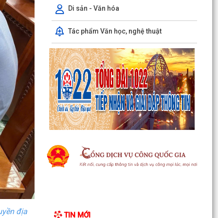
Phó Chủ tịch Uỷ ban nhân dân thành phố Lê
Di sản - Văn hóa
Trung Kiên kiểm tra thực địa tiến độ giải phóng
mặt bằng,...
Tác phẩm Văn học, nghệ thuật
Xã Chấn Hưng tổ chức Hội nghị hướng dẫn hộ
kinh doanh hoàn thiện thủ tục chấm dứt hoạt
động kinh...
Quyết định về việc công nhận Phó Trưởng thôn
trên địa bàn xã Chấn Hưng nhiệm kỳ 2025 -
2030
Quyết định về việc công nhận nhân viên y tế
thôn và cộng tác viên dân số trên địa bàn xã
Chấn Hưng
Trung tâm Phục vụ hành chính công tổ chức
tiếp nhận, hướng dẫn, giải quyết Thủ tục hành
chính lưu...
Thông báo Lịch làm việc Trung tâm Phục vụ
uyền địa
TIN MỚI
hành chính công lưu động