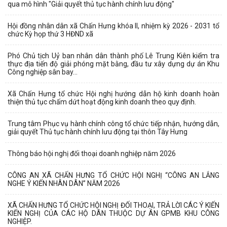
qua mô hình "Giải quyết thủ tục hành chính lưu động"
Hội đồng nhân dân xã Chấn Hưng khóa II, nhiệm kỳ 2026 - 2031 tổ
chức Kỳ họp thứ 3 HĐND xã
Phó Chủ tịch Uỷ ban nhân dân thành phố Lê Trung Kiên kiểm tra
thực địa tiến độ giải phóng mặt bằng, đầu tư xây dựng dự án Khu
Công nghiệp sân bay...
Xã Chấn Hưng tổ chức Hội nghị hướng dẫn hộ kinh doanh hoàn
thiện thủ tục chấm dứt hoạt động kinh doanh theo quy định.
Trung tâm Phục vụ hành chính công tổ chức tiếp nhận, hướng dẫn,
giải quyết Thủ tục hành chính lưu động tại thôn Tây Hưng
Thông báo hội nghị đối thoại doanh nghiệp năm 2026
CÔNG AN XÃ CHẤN HƯNG TỔ CHỨC HỘI NGHỊ “CÔNG AN LẮNG
NGHE Ý KIẾN NHÂN DÂN” NĂM 2026
XÃ CHẤN HƯNG TỔ CHỨC HỘI NGHỊ ĐỐI THOẠI, TRẢ LỜI CÁC Ý KIẾN
KIẾN NGHỊ CỦA CÁC HỘ DÂN THUỘC DỰ ÁN GPMB KHU CÔNG
NGHIỆP.