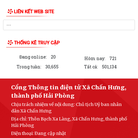
Trung tâm dịch vụ sự nghiệp công xã Chấn Hưng hướng dẫn biện pháp
kỹ thuật khắc phục diện tích lúa...
Trường THCS Đông Tây Hưng tham gia Hội thi Giáo viên dạy giỏi cấp
Thành phố năm học 2025 – 2026
XÃ CHẤN HƯNG SÔI NỔI THAM GIA CÁC HOẠT ĐỘNG THỂ DỤC THỂ
THAO THÀNH PHỐ HẢI PHÒNG NĂM 2026
Hưỡng dẫn kích hoạt sử dụng sổ sức khỏe điện tử trên ứng dụng
VNEID
LỄ PHÁT ĐỘNG NGÀY CHẠY OLYMPIC – VÌ SỨC KHỎE TOÀN DÂN – VÌ
AN NINH TỔ QUỐC NĂM 2026
LIÊN KẾT WEB SITE
Cụm di tích Đình - Đền - Chùa Xuân Úc là một quần thể di tích lịch sử,
văn hóa, tín ngưỡng tiêu...
Công tác chuẩn bị Lễ hội Đình - Đền - Chùa Xuân Úc năm 2026 xã Chấn
THỐNG KÊ TRUY CẬP
Hưng