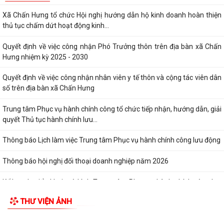
Xã Chấn Hưng tổ chức Hội nghị hướng dẫn hộ kinh doanh hoàn thiện
thủ tục chấm dứt hoạt động kinh...
Quyết định về việc công nhận Phó Trưởng thôn trên địa bàn xã Chấn
Hưng nhiệm kỳ 2025 - 2030
Quyết định về việc công nhận nhân viên y tế thôn và cộng tác viên dân
số trên địa bàn xã Chấn Hưng
Trung tâm Phục vụ hành chính công tổ chức tiếp nhận, hướng dẫn, giải
quyết Thủ tục hành chính lưu...
Thông báo Lịch làm việc Trung tâm Phục vụ hành chính công lưu động
Thông báo hội nghị đối thoại doanh nghiệp năm 2026
Kế hoạch triển khai mô hình Trung tâm Phục vụ hành chính công lưu
động năm 2026
THƯ VIỆN ẢNH
XÃ CHẤN HƯNG TỔ CHỨC HỘI NGHỊ TIẾP XÚC CÂU LẠC BỘ HƯU TRÍ VÀ
CÁC ĐỒNG CHÍ NGUYÊN LÃNH ĐẠO XÃ TRƯỚC...