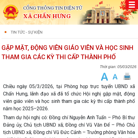
CỔNG THÔNG TIN ĐIỆN TỬ
XÃ CHẤN HƯNG
TIN TỨC - SỰ KIỆN
GẶP MẶT, ĐỘNG VIÊN GIÁO VIÊN VÀ HỌC SINH
THAM GIA CÁC KỲ THI CẤP THÀNH PHỐ
05/03/2026
Chiều ngày 05/3/2026, tại Phòng họp trực tuyến UBND xã
Chấn Hưng, lãnh đạo xã đã tổ chức Hội nghị gặp mặt, động
viên giáo viên và học sinh tham gia các kỳ thi cấp thành phố
năm học 2025–2026.
Tham dự hội nghị có: Đồng chí Nguyễn Anh Tuấn – Phó Bí thư
Đảng ủy, Chủ tịch UBND xã; Đồng chí Vũ Văn Để – Phó Chủ
tịch UBND xã; Đồng chí Vũ Đức Cảnh – Trưởng phòng Văn hóa