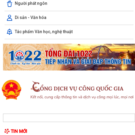
Người phát ngôn
Di sản - Văn hóa
Tác phẩm Văn học, nghệ thuật
Ủy ban Mặt trận Tổ quốc xã Chấn Hưng đồng hành cùng nhân dân
trong chuyển đổi số vì sức khỏe cộng...
Xã Chấn Hưng: Đẩy mạnh cải cách hành chính và chuyển đổi số qua
mô hình "Giải quyết thủ tục hành...
Hội đồng nhân dân xã Chấn Hưng khóa II, nhiệm kỳ 2026 - 2031 tổ
chức Kỳ họp thứ 3 HĐND xã
Hướng tới kỷ niệm 79 năm Ngày Thương binh - Liệt sĩ (27/7/1947 -
27/7/2026), xã Chấn Hưng tổ chức...
Phó Chủ tịch Uỷ ban nhân dân thành phố Lê Trung Kiên kiểm tra thực
TIN MỚI
địa tiến độ giải phóng mặt bằng,...