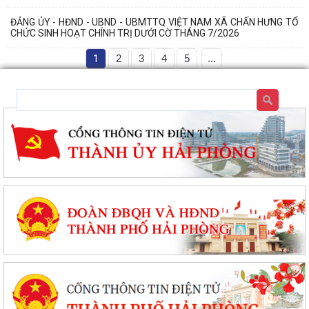
ĐẢNG ỦY - HĐND - UBND - UBMTTQ VIỆT NAM XÃ CHẤN HƯNG TỔ
CHỨC SINH HOẠT CHÍNH TRỊ DƯỚI CỜ THÁNG 7/2026
1
2
3
4
5
...