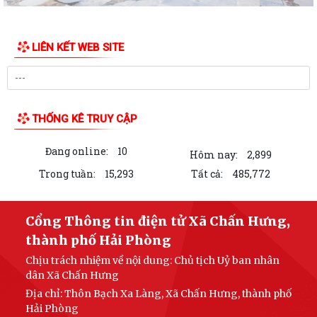
LIÊN KẾT WEB SITE
THỐNG KÊ TRUY CẬP
Đang online:
10
Hôm nay:
2,899
Trong tuần:
15,293
Tất cả:
485,772
Cổng Thông tin điện tử Xã Chấn Hưng,
thành phố Hải Phòng
Chịu trách nhiệm về nội dung: Chủ tịch Uỷ ban nhân
dân Xã Chấn Hưng
Địa chỉ: Thôn Bạch Xa Làng, Xã Chấn Hưng, thành phố
Hải Phòng