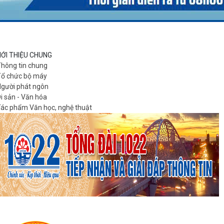
IỚI THIỆU CHUNG
hông tin chung
ổ chức bộ máy
gười phát ngôn
i sản - Văn hóa
ác phẩm Văn học, nghệ thuật