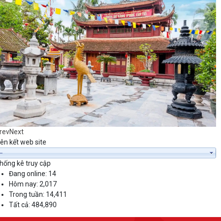
rev
Next
iên kết web site
hống kê truy cập
Đang online:
14
Hôm nay:
2,017
Trong tuần:
14,411
Tất cả:
484,890