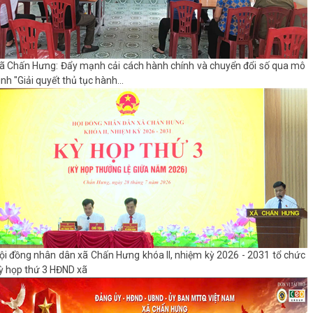
ã Chấn Hưng: Đẩy mạnh cải cách hành chính và chuyển đổi số qua mô
ình "Giải quyết thủ tục hành...
ội đồng nhân dân xã Chấn Hưng khóa II, nhiệm kỳ 2026 - 2031 tổ chức
ỳ họp thứ 3 HĐND xã