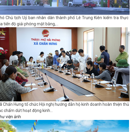
hó Chủ tịch Uỷ ban nhân dân thành phố Lê Trung Kiên kiểm tra thực
ịa tiến độ giải phóng mặt bằng,...
ã Chấn Hưng tổ chức Hội nghị hướng dẫn hộ kinh doanh hoàn thiện thủ
ục chấm dứt hoạt động kinh...
hư viện ảnh