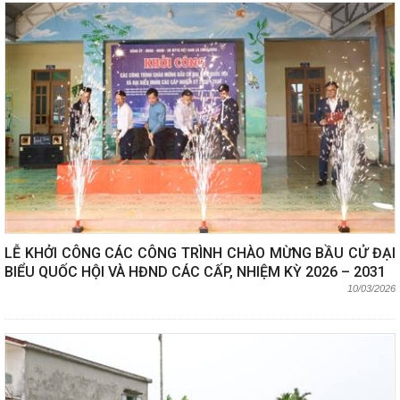
LỄ KHỞI CÔNG CÁC CÔNG TRÌNH CHÀO MỪNG BẦU CỬ ĐẠI
BIỂU QUỐC HỘI VÀ HĐND CÁC CẤP, NHIỆM KỲ 2026 – 2031
10/03/2026