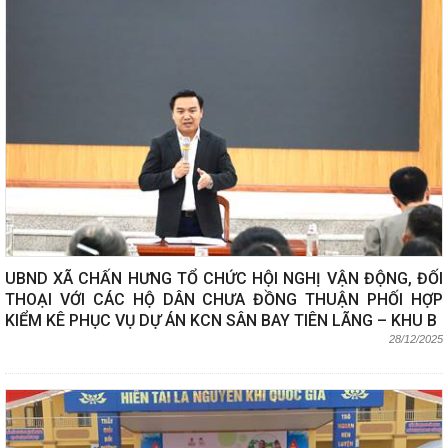
UBND XÃ CHẤN HƯNG TỔ CHỨC HỘI NGHỊ VẬN ĐỘNG, ĐỐI
THOẠI VỚI CÁC HỘ DÂN CHƯA ĐỒNG THUẬN PHỐI HỢP
KIỂM KÊ PHỤC VỤ DỰ ÁN KCN SÂN BAY TIÊN LÃNG – KHU B
28/12/2025