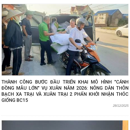
THÀNH CÔNG BƯỚC ĐẦU TRIỂN KHAI MÔ HÌNH "CÁNH
ĐỒNG MẪU LỚN" VỤ XUÂN NĂM 2026: NÔNG DÂN THÔN
BẠCH XA TRẠI VÀ XUÂN TRẠI 2 PHẤN KHỞI NHẬN THÓC
GIỐNG BC15
28/12/2025