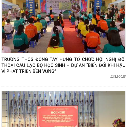
TRƯỜNG THCS ĐÔNG TÂY HƯNG TỔ CHỨC HỘI NGHỊ ĐỐI
THOẠI CÂU LẠC BỘ HỌC SINH – DỰ ÁN “BIẾN ĐỔI KHÍ HẬU
VÌ PHÁT TRIỂN BỀN VỮNG”
12/12/2025