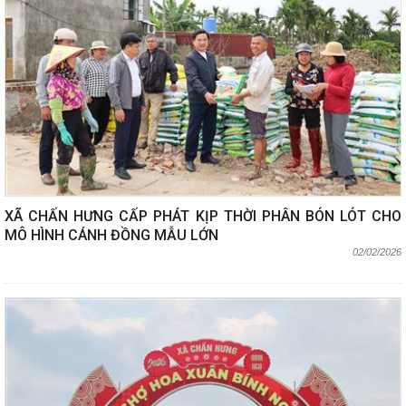
XÃ CHẤN HƯNG CẤP PHÁT KỊP THỜI PHÂN BÓN LÓT CHO
MÔ HÌNH CÁNH ĐỒNG MẪU LỚN
02/02/2026