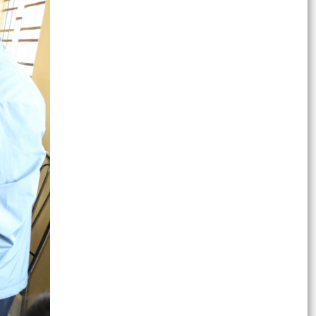
Kế hoạch Công tác phổ biến, giáo dục pháp luật;
hòa giải ở cơ sở; xây dựng xã đạt chuẩn tiếp
cận...
Luật sửa đổi, bổ sung một số điều của Luật xử lý
vi phạm hành chính
CÔNG AN XÃ CHẤN HƯNG PHÁT ĐỘNG PHONG
TRÀO THI ĐUA BẢO ĐẢM AN NINH, TRẬT TỰ
PHỤC VỤ BẦU CỬ
CHẤN HƯNG: TỔ CHỨC LỄ KỶ NIỆM 116 NĂM
NGÀY QUỐC TẾ PHỤ NỮ 8/3 VÀ 1986 NĂM KHỞI
NGHĨA HAI BÀ TRƯNG
TIẾP XÚC CỬ TRI, VẬN ĐỘNG BẦU CỬ ĐẠI BIỂU
HĐND XÃ CHẤN HƯNG KHÓA II, NHIỆM KỲ 2026 –
2031
TIẾP XÚC CỬ TRI, VẬN ĐỘNG BẦU CỬ ĐẠI BIỂU
HĐND XÃ CHẤN HƯNG KHÓA II, NHIỆM KỲ 2026–