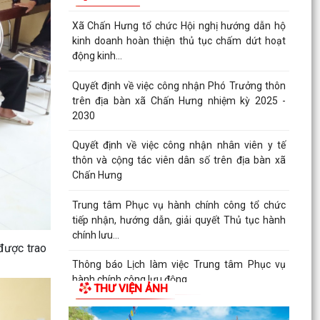
Thông báo hội nghị đối thoại doanh nghiệp năm
2026
Kế hoạch triển khai mô hình Trung tâm Phục vụ
hành chính công lưu động năm 2026
XÃ CHẤN HƯNG TỔ CHỨC HỘI NGHỊ TIẾP XÚC
CÂU LẠC BỘ HƯU TRÍ VÀ CÁC ĐỒNG CHÍ
NGUYÊN LÃNH ĐẠO XÃ TRƯỚC...
Trung tâm dịch vụ sự nghiệp công xã Chấn
Hưng hướng dẫn biện pháp kỹ thuật khắc phục
diện tích lúa...
Trường THCS Đông Tây Hưng tham gia Hội thi
 được trao
Giáo viên dạy giỏi cấp Thành phố năm học 2025
– 2026
THƯ VIỆN ẢNH
XÃ CHẤN HƯNG SÔI NỔI THAM GIA CÁC HOẠT
ĐỘNG THỂ DỤC THỂ THAO THÀNH PHỐ HẢI