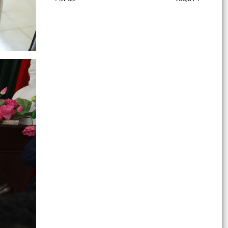
HỘI NGHỊ TỔNG KẾT PHONG TRÀO TOÀN DÂN
BẢO VỆ AN NINH TỔ QUỐC NĂM 2025; TỔNG
KẾT CAO ĐIỂM THU HỒI VŨ...
Giấy mời Tiếp công dân định kỳ tuần 03 tháng 3
năm 2026
HỘI NGHỊ LẮNG NGHE Ý KIẾN NHÂN DÂN TẠI XÃ
CHẤN HƯNG
THƯ CẢM ƠN CỦA ĐẢNG ỦY - HỘI ĐỒNG NHÂN
DÂN - ỦY BAN NHÂN DÂN - ỦY BAN MTTQ VIỆT
NAM - BAN CHỈ ĐẠO...
TÀI LIỆU TẬP HUẤN BẢO ĐẢM BÌNH ĐẲNG GIỚI
TRONG QUÁTRÌNH HÒA GIẢI Ở CƠ SỞ
Danh sách những người trúng cử Hội đồng nhân
dân xã Chấn Hưng khoá II, nhiệm kỳ 2026 -2031.
Thông báo các hạng mục không thu phí