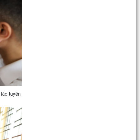
Ngày hội lớn của toàn dân – Ngày bầu cử đại
biểu Quốc hội khóa XVI và đại biểu HĐND các
cấp nhiệm...
XÃ CHẤN HƯNG TỔ CHỨC HỘI NGHỊ TẬP HUẤN
NGHIỆP VỤ CÔNG TÁC BẦU CỬ ĐẠI BIỂU QUỐC
HỘI KHÓA XVI VÀ ĐẠI...
XÃ CHẤN HƯNG TIẾP TỤC CHI TRẢ TIỀN HỖ
TRỢ, BỒI THƯỜNG GPMB ĐỢT 5
CÁCH TRA CỨU THÔNG TIN VÀ THAY ĐỔI KHU
VỰC BỎ PHIẾU TRÊN VNEID
 tác tuyên
QUY ĐỊNH VỀ THỜI GIAN BỎ PHIẾU TRONG
NGÀY BẦU CỬ 15/3/2026
LỄ KHỞI CÔNG CÁC CÔNG TRÌNH CHÀO MỪNG
BẦU CỬ ĐẠI BIỂU QUỐC HỘI VÀ HĐND CÁC CẤP,
NHIỆM KỲ 2026 – 2031