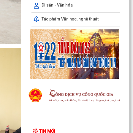
Phó Chủ tịch Uỷ ban nhân dân thành phố Lê
Di sản - Văn hóa
Trung Kiên kiểm tra thực địa tiến độ giải phóng
mặt bằng,...
Tác phẩm Văn học, nghệ thuật
Xã Chấn Hưng tổ chức Hội nghị hướng dẫn hộ
kinh doanh hoàn thiện thủ tục chấm dứt hoạt
động kinh...
Quyết định về việc công nhận Phó Trưởng thôn
trên địa bàn xã Chấn Hưng nhiệm kỳ 2025 -
2030
Quyết định về việc công nhận nhân viên y tế
thôn và cộng tác viên dân số trên địa bàn xã
Chấn Hưng
Trung tâm Phục vụ hành chính công tổ chức
tiếp nhận, hướng dẫn, giải quyết Thủ tục hành
chính lưu...
Thông báo Lịch làm việc Trung tâm Phục vụ
TIN MỚI
hành chính công lưu động