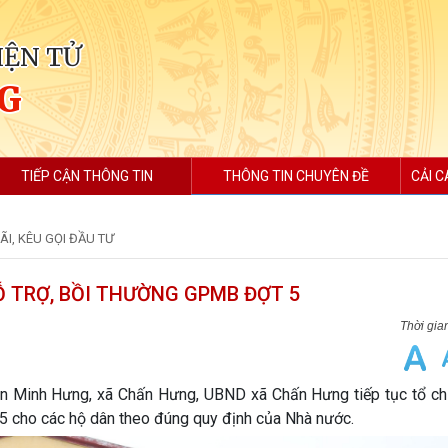
IỆN TỬ
G
TIẾP CẬN THÔNG TIN
THÔNG TIN CHUYÊN ĐỀ
CẢI C
I, KÊU GỌI ĐẦU TƯ
Ỗ TRỢ, BỒI THƯỜNG GPMB ĐỢT 5
n Minh Hưng, xã Chấn Hưng, UBND xã Chấn Hưng tiếp tục tổ chứ
 5 cho các hộ dân theo đúng quy định của Nhà nước.