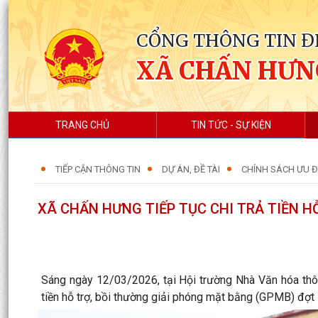
CỔNG THÔNG TIN Đ
XÃ CHẤN HƯN
TRANG CHỦ
TIN TỨC - SỰ KIỆN
TIẾP CẬN THÔNG TIN
DỰ ÁN, ĐỀ TÀI
CHÍNH SÁCH ƯU ĐÃ
XÃ CHẤN HƯNG TIẾP TỤC CHI TRẢ TIỀN H
Sáng ngày 12/03/2026, tại Hội trường Nhà Văn hóa thô
tiền hỗ trợ, bồi thường giải phóng mặt bằng (GPMB) đợt