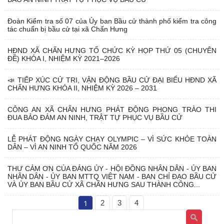
Đoàn Kiểm tra số 07 của Ủy ban Bầu cử thành phố kiểm tra công
tác chuẩn bị bầu cử tại xã Chấn Hưng
HĐND XÃ CHẤN HƯNG TỔ CHỨC KỲ HỌP THỨ 05 (CHUYÊN
ĐỀ) KHÓA I, NHIỆM KỲ 2021–2026
📣 TIẾP XÚC CỬ TRI, VẬN ĐỘNG BẦU CỬ ĐẠI BIỂU HĐND XÃ
CHẤN HƯNG KHÓA II, NHIỆM KỲ 2026 – 2031
CÔNG AN XÃ CHẤN HƯNG PHÁT ĐỘNG PHONG TRÀO THI
ĐUA BẢO ĐẢM AN NINH, TRẬT TỰ PHỤC VỤ BẦU CỬ
LỄ PHÁT ĐỘNG NGÀY CHẠY OLYMPIC – VÌ SỨC KHỎE TOÀN
DÂN – VÌ AN NINH TỔ QUỐC NĂM 2026
THƯ CẢM ƠN CỦA ĐẢNG ỦY - HỘI ĐỒNG NHÂN DÂN - ỦY BAN
NHÂN DÂN - ỦY BAN MTTQ VIỆT NAM - BAN CHỈ ĐẠO BẦU CỬ
VÀ ỦY BAN BẦU CỬ XÃ CHẤN HƯNG SAU THÀNH CÔNG...
1
2
3
4