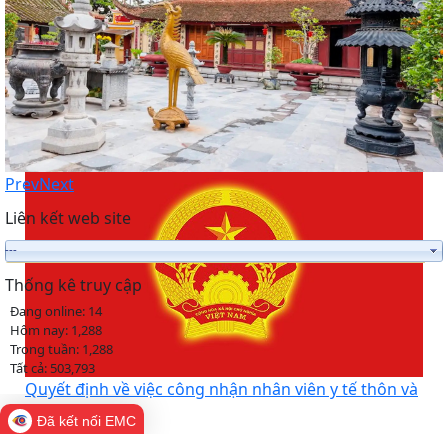
Quyết định về việc công nhận Phó Trưởng thôn trên
địa bàn xã Chấn Hưng nhiệm kỳ 2025 - 2030
Prev
Next
Liên kết web site
Thống kê truy cập
Đang online:
14
Hôm nay:
1,288
Trong tuần:
1,288
Tất cả:
503,793
Quyết định về việc công nhận nhân viên y tế thôn và
cộng tác viên dân số trên địa bàn xã Chấn Hưng
Đã kết nối EMC
Cổng Thông tin điện tử Xã Chấn Hưng,