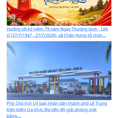
Hướng tới kỷ niệm 79 năm Ngày Thương binh - Liệt
sĩ (27/7/1947 - 27/7/2026), xã Chấn Hưng tổ chức...
Phó Chủ tịch Uỷ ban nhân dân thành phố Lê Trung
Kiên kiểm tra thực địa tiến độ giải phóng mặt
bằng,...