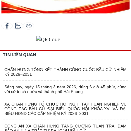
TIN LIÊN QUAN
CHẤN HƯNG TỔNG KẾT THÀNH CÔNG CUỘC BẦU CỬ NHIỆM
KỲ 2026–2031
Sáng nay, ngày 15 tháng 3 năm 2026, đúng 6 giờ 45 phút, cùng
với cử tri cả nước và thành phố Hải Phòng
XÃ CHẤN HƯNG TỔ CHỨC HỘI NGHỊ TẬP HUẤN NGHIỆP VỤ
CÔNG TÁC BẦU CỬ ĐẠI BIỂU QUỐC HỘI KHÓA XVI VÀ ĐẠI
BIỂU HĐND CÁC CẤP NHIỆM KỲ 2026–2031
CÔNG AN XÃ CHẤN HƯNG TĂNG CƯỜNG TUẦN TRA, ĐẢM
BẢO AN NINH TRẬT TỰ PHỤC VỤ BẦU CỬ