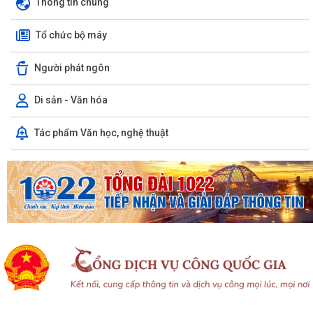
Thông tin chung
Xã Chấn Hưng: Đẩy mạnh cải cách hành chính và chuyển đổi số qua
mô hình "Giải quyết thủ tục hành...
Tổ chức bộ máy
Hội đồng nhân dân xã Chấn Hưng khóa II, nhiệm kỳ 2026 - 2031 tổ
Người phát ngôn
chức Kỳ họp thứ 3 HĐND xã
Di sản - Văn hóa
Hướng tới kỷ niệm 79 năm Ngày Thương binh - Liệt sĩ (27/7/1947 -
27/7/2026), xã Chấn Hưng tổ chức...
Tác phẩm Văn học, nghệ thuật
Phó Chủ tịch Uỷ ban nhân dân thành phố Lê Trung Kiên kiểm tra thực
địa tiến độ giải phóng mặt bằng,...
Xã Chấn Hưng tổ chức Hội nghị hướng dẫn hộ kinh doanh hoàn thiện
thủ tục chấm dứt hoạt động kinh...
Quyết định về việc công nhận Phó Trưởng thôn trên địa bàn xã Chấn
Hưng nhiệm kỳ 2025 - 2030
Quyết định về việc công nhận nhân viên y tế thôn và cộng tác viên dân
số trên địa bàn xã Chấn Hưng