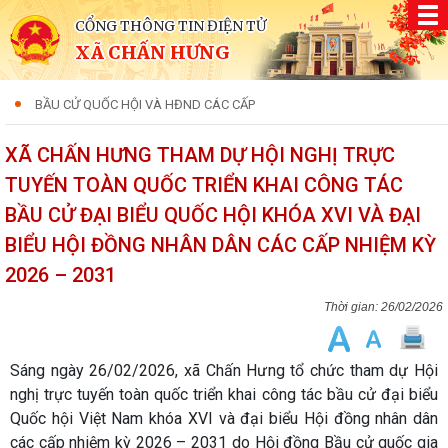
CỔNG THÔNG TIN ĐIỆN TỬ
XÃ CHẤN HƯNG
BẦU CỬ QUỐC HỘI VÀ HĐND CÁC CẤP
XÃ CHẤN HƯNG THAM DỰ HỘI NGHỊ TRỰC
TUYẾN TOÀN QUỐC TRIỂN KHAI CÔNG TÁC
BẦU CỬ ĐẠI BIỂU QUỐC HỘI KHÓA XVI VÀ ĐẠI
BIỂU HỘI ĐỒNG NHÂN DÂN CÁC CẤP NHIỆM KỲ
2026 – 2031
26/02/2026
Sáng ngày 26/02/2026, xã Chấn Hưng tổ chức tham dự Hội
nghị trực tuyến toàn quốc triển khai công tác bầu cử đại biểu
Quốc hội Việt Nam khóa XVI và đại biểu Hội đồng nhân dân
các cấp nhiệm kỳ 2026 – 2031 do Hội đồng Bầu cử quốc gia