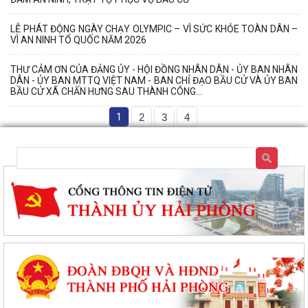
LỄ PHÁT ĐỘNG NGÀY CHẠY OLYMPIC – VÌ SỨC KHỎE TOÀN DÂN –
VÌ AN NINH TỔ QUỐC NĂM 2026
THƯ CẢM ƠN CỦA ĐẢNG ỦY - HỘI ĐỒNG NHÂN DÂN - ỦY BAN NHÂN
DÂN - ỦY BAN MTTQ VIỆT NAM - BAN CHỈ ĐẠO BẦU CỬ VÀ ỦY BAN
BẦU CỬ XÃ CHẤN HƯNG SAU THÀNH CÔNG...
1
2
3
4