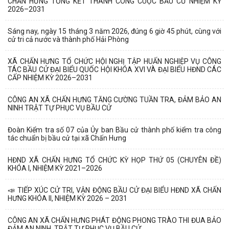
CHẤN HƯNG TỔNG KẾT THÀNH CÔNG CUỘC BẦU CỬ NHIỆM KỲ
2026–2031
Sáng nay, ngày 15 tháng 3 năm 2026, đúng 6 giờ 45 phút, cùng với
cử tri cả nước và thành phố Hải Phòng
XÃ CHẤN HƯNG TỔ CHỨC HỘI NGHỊ TẬP HUẤN NGHIỆP VỤ CÔNG
TÁC BẦU CỬ ĐẠI BIỂU QUỐC HỘI KHÓA XVI VÀ ĐẠI BIỂU HĐND CÁC
CẤP NHIỆM KỲ 2026–2031
CÔNG AN XÃ CHẤN HƯNG TĂNG CƯỜNG TUẦN TRA, ĐẢM BẢO AN
NINH TRẬT TỰ PHỤC VỤ BẦU CỬ
Đoàn Kiểm tra số 07 của Ủy ban Bầu cử thành phố kiểm tra công
tác chuẩn bị bầu cử tại xã Chấn Hưng
HĐND XÃ CHẤN HƯNG TỔ CHỨC KỲ HỌP THỨ 05 (CHUYÊN ĐỀ)
KHÓA I, NHIỆM KỲ 2021–2026
📣 TIẾP XÚC CỬ TRI, VẬN ĐỘNG BẦU CỬ ĐẠI BIỂU HĐND XÃ CHẤN
HƯNG KHÓA II, NHIỆM KỲ 2026 – 2031
CÔNG AN XÃ CHẤN HƯNG PHÁT ĐỘNG PHONG TRÀO THI ĐUA BẢO
ĐẢM AN NINH, TRẬT TỰ PHỤC VỤ BẦU CỬ