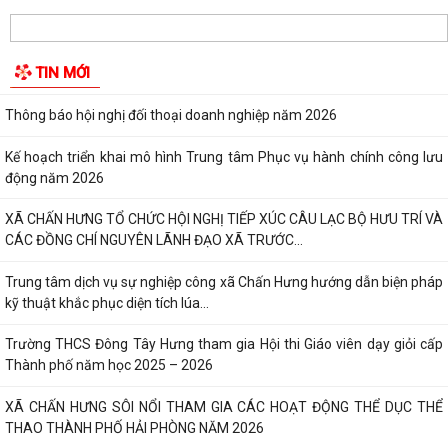
Trung tâm Phục vụ hành chính công tổ chức tiếp nhận, hướng dẫn, giải
quyết Thủ tục hành chính lưu...
TIN MỚI
Thông báo Lịch làm việc Trung tâm Phục vụ hành chính công lưu động
Thông báo hội nghị đối thoại doanh nghiệp năm 2026
Kế hoạch triển khai mô hình Trung tâm Phục vụ hành chính công lưu
động năm 2026
XÃ CHẤN HƯNG TỔ CHỨC HỘI NGHỊ TIẾP XÚC CÂU LẠC BỘ HƯU TRÍ VÀ
CÁC ĐỒNG CHÍ NGUYÊN LÃNH ĐẠO XÃ TRƯỚC...
Trung tâm dịch vụ sự nghiệp công xã Chấn Hưng hướng dẫn biện pháp
kỹ thuật khắc phục diện tích lúa...
Trường THCS Đông Tây Hưng tham gia Hội thi Giáo viên dạy giỏi cấp
Thành phố năm học 2025 – 2026
XÃ CHẤN HƯNG SÔI NỔI THAM GIA CÁC HOẠT ĐỘNG THỂ DỤC THỂ
THAO THÀNH PHỐ HẢI PHÒNG NĂM 2026