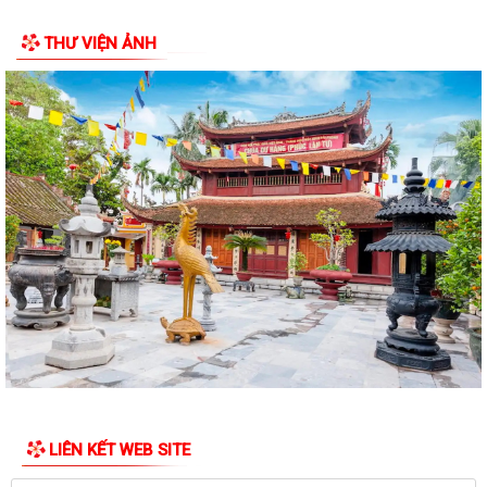
Hưỡng dẫn kích hoạt sử dụng sổ sức khỏe điện tử trên ứng dụng
THƯ VIỆN ẢNH
VNEID
LỄ PHÁT ĐỘNG NGÀY CHẠY OLYMPIC – VÌ SỨC KHỎE TOÀN DÂN – VÌ
AN NINH TỔ QUỐC NĂM 2026
Cụm di tích Đình - Đền - Chùa Xuân Úc là một quần thể di tích lịch sử,
văn hóa, tín ngưỡng tiêu...
Công tác chuẩn bị Lễ hội Đình - Đền - Chùa Xuân Úc năm 2026 xã Chấn
Hưng
Công tác chuẩn bị tổ chức Lễ hội Đình - Đền - Chùa Xuân Úc năm 2026
TẬP HUẤN CÔNG TÁC ĐẢNG PHÍ TẠI XÃ CHẤN HƯNG
HỘI NGHỊ TỔNG KẾT PHONG TRÀO TOÀN DÂN BẢO VỆ AN NINH TỔ
QUỐC NĂM 2025; TỔNG KẾT CAO ĐIỂM THU HỒI VŨ...
LIÊN KẾT WEB SITE
Giấy mời Tiếp công dân định kỳ tuần 03 tháng 3 năm 2026