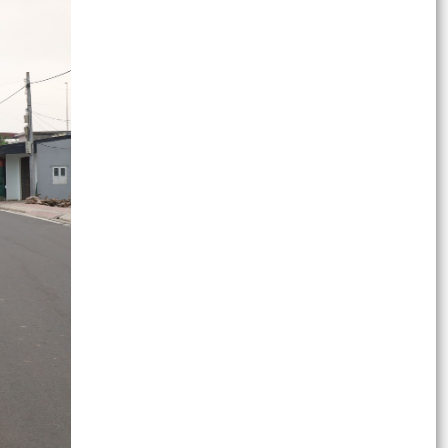
Ngày hội lớn của toàn dân – Ngày bầu cử đại
biểu Quốc hội khóa XVI và đại biểu HĐND các
cấp nhiệm...
XÃ CHẤN HƯNG TỔ CHỨC HỘI NGHỊ TẬP HUẤN
NGHIỆP VỤ CÔNG TÁC BẦU CỬ ĐẠI BIỂU QUỐC
HỘI KHÓA XVI VÀ ĐẠI...
XÃ CHẤN HƯNG TIẾP TỤC CHI TRẢ TIỀN HỖ
TRỢ, BỒI THƯỜNG GPMB ĐỢT 5
CÁCH TRA CỨU THÔNG TIN VÀ THAY ĐỔI KHU
VỰC BỎ PHIẾU TRÊN VNEID
QUY ĐỊNH VỀ THỜI GIAN BỎ PHIẾU TRONG
NGÀY BẦU CỬ 15/3/2026
LỄ KHỞI CÔNG CÁC CÔNG TRÌNH CHÀO MỪNG
BẦU CỬ ĐẠI BIỂU QUỐC HỘI VÀ HĐND CÁC CẤP,
NHIỆM KỲ 2026 – 2031