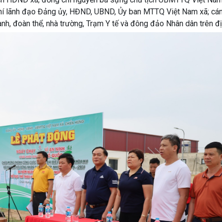
hí lãnh đạo Đảng ủy, HĐND, UBND, Ủy ban MTTQ Việt Nam xã; cán
gành, đoàn thể, nhà trường, Trạm Y tế và đông đảo Nhân dân trên đị