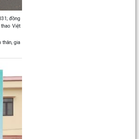
Kế hoạch Công tác phổ biến, giáo dục pháp luật;
hòa giải ở cơ sở; xây dựng xã đạt chuẩn tiếp
031; đồng
cận...
thao Việt
Luật sửa đổi, bổ sung một số điều của Luật xử lý
vi phạm hành chính
thân, gia
CÔNG AN XÃ CHẤN HƯNG PHÁT ĐỘNG PHONG
TRÀO THI ĐUA BẢO ĐẢM AN NINH, TRẬT TỰ
PHỤC VỤ BẦU CỬ
CHẤN HƯNG: TỔ CHỨC LỄ KỶ NIỆM 116 NĂM
NGÀY QUỐC TẾ PHỤ NỮ 8/3 VÀ 1986 NĂM KHỞI
NGHĨA HAI BÀ TRƯNG
TIẾP XÚC CỬ TRI, VẬN ĐỘNG BẦU CỬ ĐẠI BIỂU
HĐND XÃ CHẤN HƯNG KHÓA II, NHIỆM KỲ 2026 –
2031
TIẾP XÚC CỬ TRI, VẬN ĐỘNG BẦU CỬ ĐẠI BIỂU
HĐND XÃ CHẤN HƯNG KHÓA II, NHIỆM KỲ 2026–