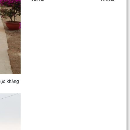
HỘI NGHỊ TỔNG KẾT PHONG TRÀO TOÀN DÂN
BẢO VỆ AN NINH TỔ QUỐC NĂM 2025; TỔNG
KẾT CAO ĐIỂM THU HỒI VŨ...
Giấy mời Tiếp công dân định kỳ tuần 03 tháng 3
năm 2026
HỘI NGHỊ LẮNG NGHE Ý KIẾN NHÂN DÂN TẠI XÃ
CHẤN HƯNG
THƯ CẢM ƠN CỦA ĐẢNG ỦY - HỘI ĐỒNG NHÂN
DÂN - ỦY BAN NHÂN DÂN - ỦY BAN MTTQ VIỆT
NAM - BAN CHỈ ĐẠO...
tục khẳng
TÀI LIỆU TẬP HUẤN BẢO ĐẢM BÌNH ĐẲNG GIỚI
TRONG QUÁTRÌNH HÒA GIẢI Ở CƠ SỞ
Danh sách những người trúng cử Hội đồng nhân
dân xã Chấn Hưng khoá II, nhiệm kỳ 2026 -2031.
Thông báo các hạng mục không thu phí