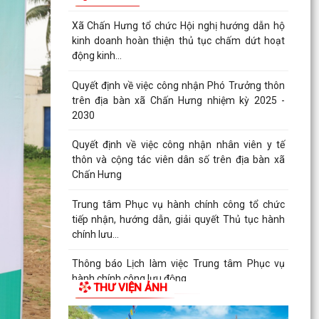
Thông báo hội nghị đối thoại doanh nghiệp năm
2026
Kế hoạch triển khai mô hình Trung tâm Phục vụ
hành chính công lưu động năm 2026
XÃ CHẤN HƯNG TỔ CHỨC HỘI NGHỊ TIẾP XÚC
CÂU LẠC BỘ HƯU TRÍ VÀ CÁC ĐỒNG CHÍ
NGUYÊN LÃNH ĐẠO XÃ TRƯỚC...
Trung tâm dịch vụ sự nghiệp công xã Chấn
Hưng hướng dẫn biện pháp kỹ thuật khắc phục
diện tích lúa...
Trường THCS Đông Tây Hưng tham gia Hội thi
Giáo viên dạy giỏi cấp Thành phố năm học 2025
– 2026
THƯ VIỆN ẢNH
XÃ CHẤN HƯNG SÔI NỔI THAM GIA CÁC HOẠT
ĐỘNG THỂ DỤC THỂ THAO THÀNH PHỐ HẢI