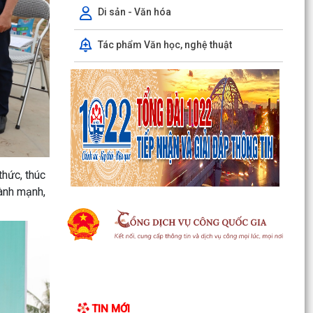
Phó Chủ tịch Uỷ ban nhân dân thành phố Lê
Di sản - Văn hóa
Trung Kiên kiểm tra thực địa tiến độ giải phóng
mặt bằng,...
Tác phẩm Văn học, nghệ thuật
Xã Chấn Hưng tổ chức Hội nghị hướng dẫn hộ
kinh doanh hoàn thiện thủ tục chấm dứt hoạt
động kinh...
Quyết định về việc công nhận Phó Trưởng thôn
trên địa bàn xã Chấn Hưng nhiệm kỳ 2025 -
2030
thức, thúc
Quyết định về việc công nhận nhân viên y tế
ành mạnh,
thôn và cộng tác viên dân số trên địa bàn xã
Chấn Hưng
Trung tâm Phục vụ hành chính công tổ chức
tiếp nhận, hướng dẫn, giải quyết Thủ tục hành
chính lưu...
Thông báo Lịch làm việc Trung tâm Phục vụ
TIN MỚI
hành chính công lưu động