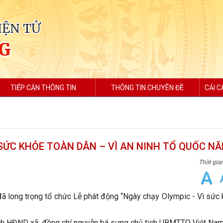
IỆN TỬ
G
TIẾP CẬN THÔNG TIN
THÔNG TIN CHUYÊN ĐỀ
CẢI C
SỨC KHỎE TOÀN DÂN – VÌ AN NINH TỔ QUỐC NĂ
 long trọng tổ chức Lễ phát động “Ngày chạy Olympic - Vì sức 
ch HĐND xã; đồng chí nguyễn bá sựng chủ tịch UBMTTQ Việt Nam