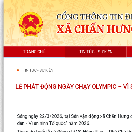
CỔNG THÔNG TIN Đ
XÃ CHẤN HƯN
TRANG CHỦ
TIN TỨC - SỰ KIỆN
TIN TỨC - SỰ KIỆN
LỄ PHÁT ĐỘNG NGÀY CHẠY OLYMPIC – VÌ 
Sáng ngày 22/3/2026, tại Sân vận động xã Chấn Hưng đã
dân - Vì an ninh Tổ quốc” năm 2026.
Tham dự buổi lễ có đồng chí Vũ Hồng Nam - Phó Chủ tị