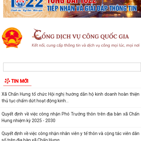
Xã Chấn Hưng tổ chức Hội nghị hướng dẫn hộ kinh doanh hoàn thiện
thủ tục chấm dứt hoạt động kinh...
Quyết định về việc công nhận Phó Trưởng thôn trên địa bàn xã Chấn
Hưng nhiệm kỳ 2025 - 2030
Quyết định về việc công nhận nhân viên y tế thôn và cộng tác viên dân
số trên địa bàn xã Chấn Hưng
Trung tâm Phục vụ hành chính công tổ chức tiếp nhận, hướng dẫn, giải
quyết Thủ tục hành chính lưu...
TIN MỚI
Thông báo Lịch làm việc Trung tâm Phục vụ hành chính công lưu động
Thông báo hội nghị đối thoại doanh nghiệp năm 2026
Kế hoạch triển khai mô hình Trung tâm Phục vụ hành chính công lưu
động năm 2026
XÃ CHẤN HƯNG TỔ CHỨC HỘI NGHỊ TIẾP XÚC CÂU LẠC BỘ HƯU TRÍ VÀ
CÁC ĐỒNG CHÍ NGUYÊN LÃNH ĐẠO XÃ TRƯỚC...