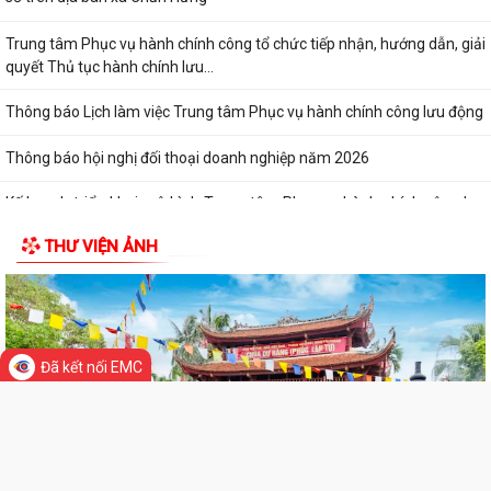
Trung tâm dịch vụ sự nghiệp công xã Chấn Hưng hướng dẫn biện pháp
kỹ thuật khắc phục diện tích lúa...
Trường THCS Đông Tây Hưng tham gia Hội thi Giáo viên dạy giỏi cấp
Thành phố năm học 2025 – 2026
XÃ CHẤN HƯNG SÔI NỔI THAM GIA CÁC HOẠT ĐỘNG THỂ DỤC THỂ
THAO THÀNH PHỐ HẢI PHÒNG NĂM 2026
Hưỡng dẫn kích hoạt sử dụng sổ sức khỏe điện tử trên ứng dụng
THƯ VIỆN ẢNH
VNEID
LỄ PHÁT ĐỘNG NGÀY CHẠY OLYMPIC – VÌ SỨC KHỎE TOÀN DÂN – VÌ
AN NINH TỔ QUỐC NĂM 2026
Cụm di tích Đình - Đền - Chùa Xuân Úc là một quần thể di tích lịch sử,
Đã kết nối EMC
văn hóa, tín ngưỡng tiêu...
Công tác chuẩn bị Lễ hội Đình - Đền - Chùa Xuân Úc năm 2026 xã Chấn
Hưng