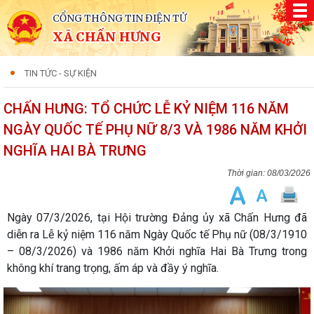
CỔNG THÔNG TIN ĐIỆN TỬ
XÃ CHẤN HƯNG
TIN TỨC - SỰ KIỆN
CHẤN HƯNG: TỔ CHỨC LỄ KỶ NIỆM 116 NĂM
NGÀY QUỐC TẾ PHỤ NỮ 8/3 VÀ 1986 NĂM KHỞI
NGHĨA HAI BÀ TRƯNG
08/03/2026
Ngày 07/3/2026, tại Hội trường Đảng ủy xã Chấn Hưng đã
diễn ra Lễ kỷ niệm 116 năm Ngày Quốc tế Phụ nữ (08/3/1910
– 08/3/2026) và 1986 năm Khởi nghĩa Hai Bà Trưng trong
không khí trang trọng, ấm áp và đầy ý nghĩa.