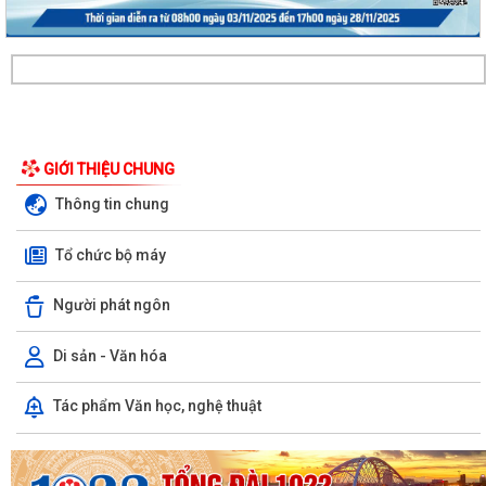
Ủy ban Mặt trận Tổ quốc xã Chấn Hưng đồng hành cùng nhân dân
GIỚI THIỆU CHUNG
trong chuyển đổi số vì sức khỏe cộng...
Thông tin chung
Xã Chấn Hưng: Đẩy mạnh cải cách hành chính và chuyển đổi số qua
mô hình "Giải quyết thủ tục hành...
Tổ chức bộ máy
Hội đồng nhân dân xã Chấn Hưng khóa II, nhiệm kỳ 2026 - 2031 tổ
Người phát ngôn
chức Kỳ họp thứ 3 HĐND xã
Di sản - Văn hóa
Hướng tới kỷ niệm 79 năm Ngày Thương binh - Liệt sĩ (27/7/1947 -
27/7/2026), xã Chấn Hưng tổ chức...
Tác phẩm Văn học, nghệ thuật
Phó Chủ tịch Uỷ ban nhân dân thành phố Lê Trung Kiên kiểm tra thực
địa tiến độ giải phóng mặt bằng,...