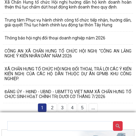
Xã Chấn Hưng tổ chức Hội nghị hướng dẫn hộ kinh doanh hoàn
thiện thủ tục chấm dứt hoạt động kinh doanh theo quy định.
Trung tâm Phục vụ hành chính công tổ chức tiếp nhận, hướng dẫn,
giải quyết Thủ tục hành chính lưu động tại thôn Tây Hưng
Thông báo hội nghị đối thoại doanh nghiệp năm 2026
CÔNG AN XÃ CHẤN HƯNG TỔ CHỨC HỘI NGHỊ “CÔNG AN LẮNG
NGHE Ý KIẾN NHÂN DÂN” NĂM 2026
XÃ CHẤN HƯNG TỔ CHỨC HỘI NGHỊ ĐỐI THOẠI, TRẢ LỜI CÁC Ý KIẾN
KIẾN NGHỊ CỦA CÁC HỘ DÂN THUỘC DỰ ÁN GPMB KHU CÔNG
NGHIỆP.
ĐẢNG ỦY - HĐND - UBND - UBMTTQ VIỆT NAM XÃ CHẤN HƯNG TỔ
CHỨC SINH HOẠT CHÍNH TRỊ DƯỚI CỜ THÁNG 7/2026
1
2
3
4
5
...