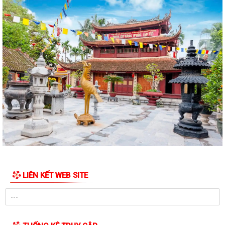
CÁC ĐỒNG CHÍ NGUYÊN LÃNH ĐẠO XÃ TRƯỚC...
Trung tâm dịch vụ sự nghiệp công xã Chấn Hưng hướng dẫn biện pháp
kỹ thuật khắc phục diện tích lúa...
Trường THCS Đông Tây Hưng tham gia Hội thi Giáo viên dạy giỏi cấp
Thành phố năm học 2025 – 2026
XÃ CHẤN HƯNG SÔI NỔI THAM GIA CÁC HOẠT ĐỘNG THỂ DỤC THỂ
THAO THÀNH PHỐ HẢI PHÒNG NĂM 2026
Hưỡng dẫn kích hoạt sử dụng sổ sức khỏe điện tử trên ứng dụng
VNEID
LỄ PHÁT ĐỘNG NGÀY CHẠY OLYMPIC – VÌ SỨC KHỎE TOÀN DÂN – VÌ
AN NINH TỔ QUỐC NĂM 2026
LIÊN KẾT WEB SITE
Cụm di tích Đình - Đền - Chùa Xuân Úc là một quần thể di tích lịch sử,
văn hóa, tín ngưỡng tiêu...
Công tác chuẩn bị Lễ hội Đình - Đền - Chùa Xuân Úc năm 2026 xã Chấn