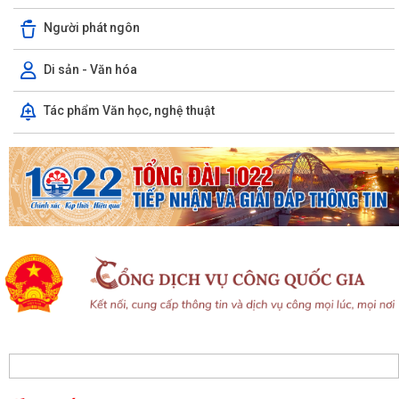
Người phát ngôn
Di sản - Văn hóa
Tác phẩm Văn học, nghệ thuật
Ủy ban Mặt trận Tổ quốc xã Chấn Hưng đồng hành cùng nhân dân
trong chuyển đổi số vì sức khỏe cộng...
Xã Chấn Hưng: Đẩy mạnh cải cách hành chính và chuyển đổi số qua
mô hình "Giải quyết thủ tục hành...
Hội đồng nhân dân xã Chấn Hưng khóa II, nhiệm kỳ 2026 - 2031 tổ
chức Kỳ họp thứ 3 HĐND xã
Hướng tới kỷ niệm 79 năm Ngày Thương binh - Liệt sĩ (27/7/1947 -
27/7/2026), xã Chấn Hưng tổ chức...
Phó Chủ tịch Uỷ ban nhân dân thành phố Lê Trung Kiên kiểm tra thực