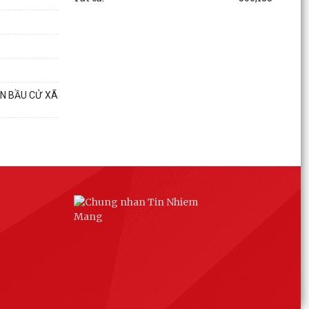
tử trên ứng dụng VNEID
LỄ PHÁT ĐỘNG NGÀY CHẠY OLYMPIC – VÌ SỨC
KHỎE TOÀN DÂN – VÌ AN NINH TỔ QUỐC NĂM
2026
AN BẦU CỬ XÃ
Cụm di tích Đình - Đền - Chùa Xuân Úc là một
quần thể di tích lịch sử, văn hóa, tín ngưỡng
tiêu...
Công tác chuẩn bị Lễ hội Đình - Đền - Chùa Xuân
Úc năm 2026 xã Chấn Hưng
Công tác chuẩn bị tổ chức Lễ hội Đình - Đền -
Chùa Xuân Úc năm 2026
TẬP HUẤN CÔNG TÁC ĐẢNG PHÍ TẠI XÃ CHẤN
HƯNG
HỘI NGHỊ TỔNG KẾT PHONG TRÀO TOÀN DÂN
BẢO VỆ AN NINH TỔ QUỐC NĂM 2025; TỔNG