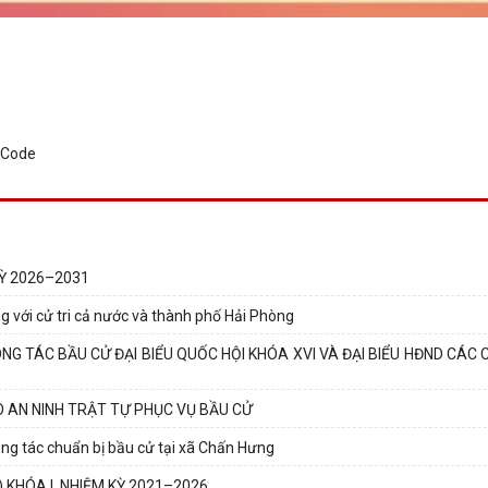
Ỳ 2026–2031
g với cử tri cả nước và thành phố Hải Phòng
G TÁC BẦU CỬ ĐẠI BIỂU QUỐC HỘI KHÓA XVI VÀ ĐẠI BIỂU HĐND CÁC 
 AN NINH TRẬT TỰ PHỤC VỤ BẦU CỬ
ng tác chuẩn bị bầu cử tại xã Chấn Hưng
KHÓA I, NHIỆM KỲ 2021–2026