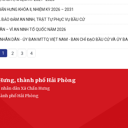
HẤN HƯNG KHÓA II, NHIỆM KỲ 2026 – 2031
BẢO ĐẢM AN NINH, TRẬT TỰ PHỤC VỤ BẦU CỬ
ÂN – VÌ AN NINH TỔ QUỐC NĂM 2026
 NHÂN DÂN - ỦY BAN MTTQ VIỆT NAM - BAN CHỈ ĐẠO BẦU CỬ VÀ ỦY B
1
2
3
4
 Hưng, thành phố Hải Phòng
an nhân dân Xã Chấn Hưng
thành phố Hải Phòng