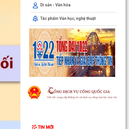
Di sản - Văn hóa
Tác phẩm Văn học, nghệ thuật
Ủy ban Mặt trận Tổ quốc xã Chấn Hưng đồng
hành cùng nhân dân trong chuyển đổi số vì sức
khỏe cộng...
Xã Chấn Hưng: Đẩy mạnh cải cách hành chính
và chuyển đổi số qua mô hình "Giải quyết thủ
tục hành...
Hội đồng nhân dân xã Chấn Hưng khóa II, nhiệm
kỳ 2026 - 2031 tổ chức Kỳ họp thứ 3 HĐND xã
Hướng tới kỷ niệm 79 năm Ngày Thương binh -
Liệt sĩ (27/7/1947 - 27/7/2026), xã Chấn Hưng
tổ chức...
Phó Chủ tịch Uỷ ban nhân dân thành phố Lê
Trung Kiên kiểm tra thực địa tiến độ giải phóng
TIN MỚI
mặt bằng,...