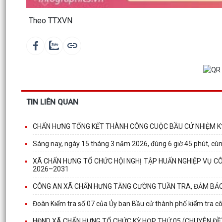
Theo TTXVN
TIN LIÊN QUAN
CHẤN HƯNG TỔNG KẾT THÀNH CÔNG CUỘC BẦU CỬ NHIỆM K
Sáng nay, ngày 15 tháng 3 năm 2026, đúng 6 giờ 45 phút, cùn
XÃ CHẤN HƯNG TỔ CHỨC HỘI NGHỊ TẬP HUẤN NGHIỆP VỤ CÔN
2026–2031
CÔNG AN XÃ CHẤN HƯNG TĂNG CƯỜNG TUẦN TRA, ĐẢM BẢO
Đoàn Kiểm tra số 07 của Ủy ban Bầu cử thành phố kiểm tra cô
HĐND XÃ CHẤN HƯNG TỔ CHỨC KỲ HỌP THỨ 05 (CHUYÊN ĐỀ) 