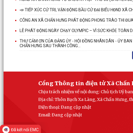
📣 TIẾP XÚC CỬ TRI, VẬN ĐỘNG BẦU CỬ ĐẠI BIỂU HĐND XÃ C
CÔNG AN XÃ CHẤN HƯNG PHÁT ĐỘNG PHONG TRÀO THI ĐUA 
LỄ PHÁT ĐỘNG NGÀY CHẠY OLYMPIC – VÌ SỨC KHỎE TOÀN D
THƯ CẢM ƠN CỦA ĐẢNG ỦY - HỘI ĐỒNG NHÂN DÂN - ỦY BAN
CHẤN HƯNG SAU THÀNH CÔNG...
Cổng Thông tin điện tử Xã Chấn
Chịu trách nhiệm về nội dung: Chủ tịch Uỷ b
Địa chỉ: Thôn Bạch Xa Làng, Xã Chấn Hưng, 
Điện thoại: Đang cập nhật
Email:
Đang cập nhật
Đã kết nối EMC