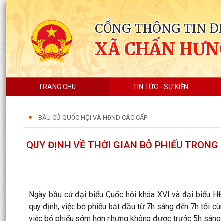
CỔNG THÔNG TIN Đ
XÃ CHẤN HƯN
TRANG CHỦ
TIN TỨC - SỰ KIỆN
BẦU CỬ QUỐC HỘI VÀ HĐND CÁC CẤP
QUY ĐỊNH VỀ THỜI GIAN BỎ PHIẾU TRONG
Ngày bầu cử đại biểu Quốc hội khóa XVI và đại biểu 
quy định, việc bỏ phiếu bắt đầu từ 7h sáng đến 7h tối cù
việc bỏ phiếu sớm hơn nhưng không được trước 5h sáng 