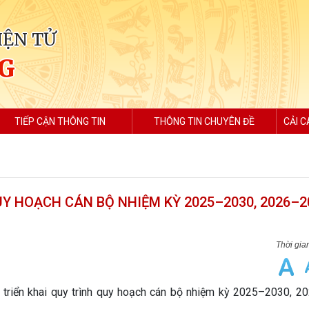
IỆN TỬ
G
TIẾP CẬN THÔNG TIN
THÔNG TIN CHUYÊN ĐỀ
CẢI C
Y HOẠCH CÁN BỘ NHIỆM KỲ 2025–2030, 2026–2
 triển khai quy trình quy hoạch cán bộ nhiệm kỳ 2025–2030, 2