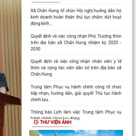
Thông báo hội nghị đối thoại doanh nghiệp năm
2026
Kế hoạch triển khai mô hình Trung tâm Phục vụ
hành chính công lưu động năm 2026
XÃ CHẤN HƯNG TỔ CHỨC HỘI NGHỊ TIẾP XÚC
CÂU LẠC BỘ HƯU TRÍ VÀ CÁC ĐỒNG CHÍ
NGUYÊN LÃNH ĐẠO XÃ TRƯỚC...
Trung tâm dịch vụ sự nghiệp công xã Chấn
Hưng hướng dẫn biện pháp kỹ thuật khắc phục
diện tích lúa...
Trường THCS Đông Tây Hưng tham gia Hội thi
Giáo viên dạy giỏi cấp Thành phố năm học 2025
– 2026
THƯ VIỆN ẢNH
XÃ CHẤN HƯNG SÔI NỔI THAM GIA CÁC HOẠT
ĐỘNG THỂ DỤC THỂ THAO THÀNH PHỐ HẢI