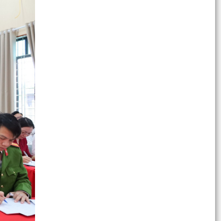
Ngày hội lớn của toàn dân – Ngày bầu cử đại
biểu Quốc hội khóa XVI và đại biểu HĐND các
cấp nhiệm...
XÃ CHẤN HƯNG TỔ CHỨC HỘI NGHỊ TẬP HUẤN
NGHIỆP VỤ CÔNG TÁC BẦU CỬ ĐẠI BIỂU QUỐC
HỘI KHÓA XVI VÀ ĐẠI...
XÃ CHẤN HƯNG TIẾP TỤC CHI TRẢ TIỀN HỖ
TRỢ, BỒI THƯỜNG GPMB ĐỢT 5
CÁCH TRA CỨU THÔNG TIN VÀ THAY ĐỔI KHU
VỰC BỎ PHIẾU TRÊN VNEID
QUY ĐỊNH VỀ THỜI GIAN BỎ PHIẾU TRONG
NGÀY BẦU CỬ 15/3/2026
LỄ KHỞI CÔNG CÁC CÔNG TRÌNH CHÀO MỪNG
BẦU CỬ ĐẠI BIỂU QUỐC HỘI VÀ HĐND CÁC CẤP,
NHIỆM KỲ 2026 – 2031