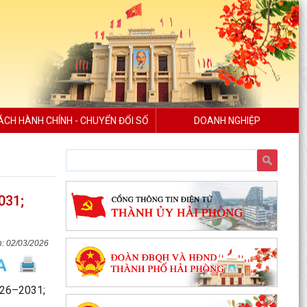
ÁCH HÀNH CHÍNH - CHUYỂN ĐỔI SỐ
DOANH NGHIỆP
031;
02/03/2026
026–2031;