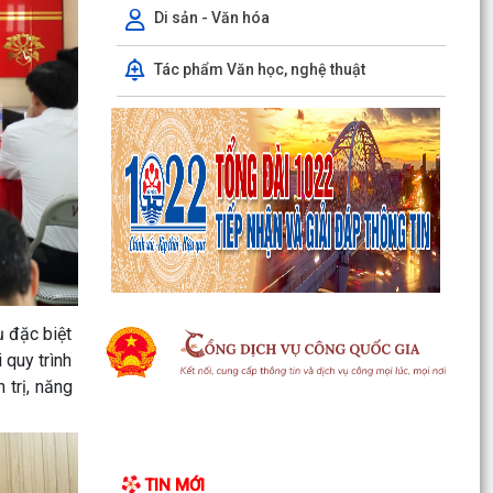
Phó Chủ tịch Uỷ ban nhân dân thành phố Lê
Di sản - Văn hóa
Trung Kiên kiểm tra thực địa tiến độ giải phóng
mặt bằng,...
Tác phẩm Văn học, nghệ thuật
Xã Chấn Hưng tổ chức Hội nghị hướng dẫn hộ
kinh doanh hoàn thiện thủ tục chấm dứt hoạt
động kinh...
Quyết định về việc công nhận Phó Trưởng thôn
trên địa bàn xã Chấn Hưng nhiệm kỳ 2025 -
2030
Quyết định về việc công nhận nhân viên y tế
thôn và cộng tác viên dân số trên địa bàn xã
Chấn Hưng
ụ đặc biệt
 quy trình
Trung tâm Phục vụ hành chính công tổ chức
 trị, năng
tiếp nhận, hướng dẫn, giải quyết Thủ tục hành
chính lưu...
Thông báo Lịch làm việc Trung tâm Phục vụ
TIN MỚI
hành chính công lưu động