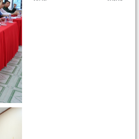
HỘI NGHỊ TỔNG KẾT PHONG TRÀO TOÀN DÂN
BẢO VỆ AN NINH TỔ QUỐC NĂM 2025; TỔNG
KẾT CAO ĐIỂM THU HỒI VŨ...
Giấy mời Tiếp công dân định kỳ tuần 03 tháng 3
năm 2026
HỘI NGHỊ LẮNG NGHE Ý KIẾN NHÂN DÂN TẠI XÃ
CHẤN HƯNG
THƯ CẢM ƠN CỦA ĐẢNG ỦY - HỘI ĐỒNG NHÂN
DÂN - ỦY BAN NHÂN DÂN - ỦY BAN MTTQ VIỆT
NAM - BAN CHỈ ĐẠO...
TÀI LIỆU TẬP HUẤN BẢO ĐẢM BÌNH ĐẲNG GIỚI
TRONG QUÁTRÌNH HÒA GIẢI Ở CƠ SỞ
Danh sách những người trúng cử Hội đồng nhân
dân xã Chấn Hưng khoá II, nhiệm kỳ 2026 -2031.
Thông báo các hạng mục không thu phí