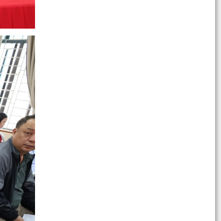
Kế hoạch Công tác phổ biến, giáo dục pháp luật;
hòa giải ở cơ sở; xây dựng xã đạt chuẩn tiếp
cận...
Luật sửa đổi, bổ sung một số điều của Luật xử lý
vi phạm hành chính
CÔNG AN XÃ CHẤN HƯNG PHÁT ĐỘNG PHONG
TRÀO THI ĐUA BẢO ĐẢM AN NINH, TRẬT TỰ
PHỤC VỤ BẦU CỬ
CHẤN HƯNG: TỔ CHỨC LỄ KỶ NIỆM 116 NĂM
NGÀY QUỐC TẾ PHỤ NỮ 8/3 VÀ 1986 NĂM KHỞI
NGHĨA HAI BÀ TRƯNG
TIẾP XÚC CỬ TRI, VẬN ĐỘNG BẦU CỬ ĐẠI BIỂU
HĐND XÃ CHẤN HƯNG KHÓA II, NHIỆM KỲ 2026 –
2031
TIẾP XÚC CỬ TRI, VẬN ĐỘNG BẦU CỬ ĐẠI BIỂU
HĐND XÃ CHẤN HƯNG KHÓA II, NHIỆM KỲ 2026–