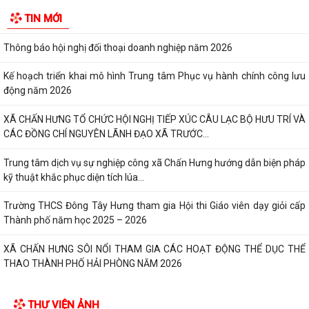
TIN MỚI
Thông báo Lịch làm việc Trung tâm Phục vụ hành chính công lưu động
Thông báo hội nghị đối thoại doanh nghiệp năm 2026
Kế hoạch triển khai mô hình Trung tâm Phục vụ hành chính công lưu
động năm 2026
XÃ CHẤN HƯNG TỔ CHỨC HỘI NGHỊ TIẾP XÚC CÂU LẠC BỘ HƯU TRÍ VÀ
CÁC ĐỒNG CHÍ NGUYÊN LÃNH ĐẠO XÃ TRƯỚC...
Trung tâm dịch vụ sự nghiệp công xã Chấn Hưng hướng dẫn biện pháp
kỹ thuật khắc phục diện tích lúa...
Trường THCS Đông Tây Hưng tham gia Hội thi Giáo viên dạy giỏi cấp
Thành phố năm học 2025 – 2026
XÃ CHẤN HƯNG SÔI NỔI THAM GIA CÁC HOẠT ĐỘNG THỂ DỤC THỂ
THAO THÀNH PHỐ HẢI PHÒNG NĂM 2026
Hưỡng dẫn kích hoạt sử dụng sổ sức khỏe điện tử trên ứng dụng
THƯ VIỆN ẢNH
VNEID