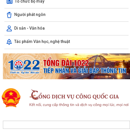
Tổ chức bộ máy
Hội đồng nhân dân xã Chấn Hưng khóa II, nhiệm kỳ 2026 - 2031 tổ
Người phát ngôn
chức Kỳ họp thứ 3 HĐND xã
Di sản - Văn hóa
Hướng tới kỷ niệm 79 năm Ngày Thương binh - Liệt sĩ (27/7/1947 -
27/7/2026), xã Chấn Hưng tổ chức...
Tác phẩm Văn học, nghệ thuật
Phó Chủ tịch Uỷ ban nhân dân thành phố Lê Trung Kiên kiểm tra thực
địa tiến độ giải phóng mặt bằng,...
Xã Chấn Hưng tổ chức Hội nghị hướng dẫn hộ kinh doanh hoàn thiện
thủ tục chấm dứt hoạt động kinh...
Quyết định về việc công nhận Phó Trưởng thôn trên địa bàn xã Chấn
Hưng nhiệm kỳ 2025 - 2030
Quyết định về việc công nhận nhân viên y tế thôn và cộng tác viên dân
số trên địa bàn xã Chấn Hưng
Trung tâm Phục vụ hành chính công tổ chức tiếp nhận, hướng dẫn, giải
quyết Thủ tục hành chính lưu...