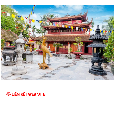
LỄ PHÁT ĐỘNG NGÀY CHẠY OLYMPIC – VÌ SỨC KHỎE TOÀN DÂN – VÌ
AN NINH TỔ QUỐC NĂM 2026
Cụm di tích Đình - Đền - Chùa Xuân Úc là một quần thể di tích lịch sử,
văn hóa, tín ngưỡng tiêu...
Công tác chuẩn bị Lễ hội Đình - Đền - Chùa Xuân Úc năm 2026 xã Chấn
Hưng
Công tác chuẩn bị tổ chức Lễ hội Đình - Đền - Chùa Xuân Úc năm 2026
TẬP HUẤN CÔNG TÁC ĐẢNG PHÍ TẠI XÃ CHẤN HƯNG
HỘI NGHỊ TỔNG KẾT PHONG TRÀO TOÀN DÂN BẢO VỆ AN NINH TỔ
QUỐC NĂM 2025; TỔNG KẾT CAO ĐIỂM THU HỒI VŨ...
LIÊN KẾT WEB SITE
Giấy mời Tiếp công dân định kỳ tuần 03 tháng 3 năm 2026
HỘI NGHỊ LẮNG NGHE Ý KIẾN NHÂN DÂN TẠI XÃ CHẤN HƯNG