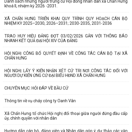
Danh sách những người trúng cử Hội đồng nhân dân xã Chấn Hưng
khoá II, nhiệm kỳ 2026 -2031.
XÃ CHẤN HƯNG TRIỂN KHAI QUY TRÌNH QUY HOẠCH CÁN BỘ
NHIỆM KỲ 2025–2030, 2026–2031; 2030-2035, 2031-2036
TRAO HUY HIỆU ĐẢNG ĐỢT 03/02/2026 GẮN VỚI THÔNG BÁO
NHANH KẾT QUẢ ĐẠI HỘI XIV CỦA ĐẢNG
HỘI NGHỊ CÔNG BỐ QUYẾT ĐỊNH VỀ CÔNG TÁC CÁN BỘ TẠI XÃ
CHẤN HƯNG
HỘI NGHỊ LẤY Ý KIẾN NHẬN XÉT CỬ TRI NƠI CÔNG TÁC ĐỐI VỚI
NGƯỜI DỰ KIẾN ỨNG CỬ ĐẠI BIỂU HĐND XÃ CHẤN HƯNG
CHUYÊN MỤC: HỎI ĐÁP VỀ BẦU CỬ
Thông tin về vụ cháy công ty Oanh Vân
Xã Chấn Hưng tổ chức Hội nghị đối thoại giữa người đứng đầu cấp
ủy, chính quyền với nhân dân
Hướng dẫn cán bộ, đảng viên và Nhân dân góp ý dự thảo các văn