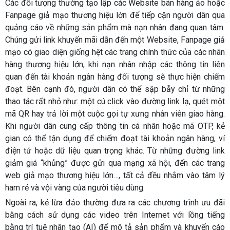
Các đối tượng thường tạo lập các Website bán hàng ảo hoặc
Fanpage giả mạo thương hiệu lớn để tiếp cận người dân qua
quảng cáo về những sản phẩm mà nạn nhân đang quan tâm.
Chúng gửi link khuyến mãi dẫn đến một Website, Fanpage giả
mạo có giao diện giống hệt các trang chính thức của các nhãn
hàng thương hiệu lớn, khi nạn nhân nhập các thông tin liên
quan đến tài khoản ngân hàng đối tượng sẽ thực hiện chiếm
đoạt. Bên cạnh đó, người dân có thể sập bẫy chỉ từ những
thao tác rất nhỏ như: một cú click vào đường link lạ, quét một
mã QR hay trả lời một cuộc gọi tự xưng nhân viên giao hàng.
Khi người dân cung cấp thông tin cá nhân hoặc mã OTP, kẻ
gian có thể tận dụng để chiếm đoạt tài khoản ngân hàng, ví
điện tử hoặc dữ liệu quan trọng khác. Từ những đường link
giảm giá “khủng” được gửi qua mạng xã hội, đến các trang
web giả mạo thương hiệu lớn…, tất cả đều nhắm vào tâm lý
ham rẻ và vội vàng của người tiêu dùng.
Ngoài ra, kẻ lừa đảo thường đưa ra các chương trình ưu đãi
bằng cách sử dụng các video trên Internet với lồng tiếng
bằng trí tuệ nhân tạo (AI) để mô tả sản phẩm và khuyến cáo