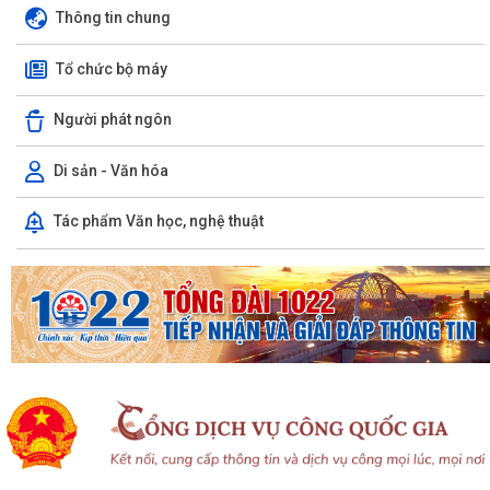
Thông tin chung
Tổ chức bộ máy
Người phát ngôn
Di sản - Văn hóa
Tác phẩm Văn học, nghệ thuật
Ủy ban Mặt trận Tổ quốc xã Chấn Hưng đồng hành cùng nhân dân
trong chuyển đổi số vì sức khỏe cộng...
Xã Chấn Hưng: Đẩy mạnh cải cách hành chính và chuyển đổi số qua
mô hình "Giải quyết thủ tục hành...
Hội đồng nhân dân xã Chấn Hưng khóa II, nhiệm kỳ 2026 - 2031 tổ
chức Kỳ họp thứ 3 HĐND xã