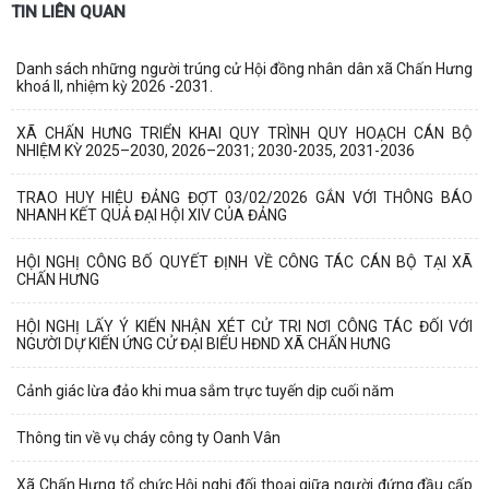
TIN LIÊN QUAN
Danh sách những người trúng cử Hội đồng nhân dân xã Chấn Hưng
khoá II, nhiệm kỳ 2026 -2031.
XÃ CHẤN HƯNG TRIỂN KHAI QUY TRÌNH QUY HOẠCH CÁN BỘ
NHIỆM KỲ 2025–2030, 2026–2031; 2030-2035, 2031-2036
TRAO HUY HIỆU ĐẢNG ĐỢT 03/02/2026 GẮN VỚI THÔNG BÁO
NHANH KẾT QUẢ ĐẠI HỘI XIV CỦA ĐẢNG
HỘI NGHỊ CÔNG BỐ QUYẾT ĐỊNH VỀ CÔNG TÁC CÁN BỘ TẠI XÃ
CHẤN HƯNG
HỘI NGHỊ LẤY Ý KIẾN NHẬN XÉT CỬ TRI NƠI CÔNG TÁC ĐỐI VỚI
NGƯỜI DỰ KIẾN ỨNG CỬ ĐẠI BIỂU HĐND XÃ CHẤN HƯNG
Cảnh giác lừa đảo khi mua sắm trực tuyến dịp cuối năm
Thông tin về vụ cháy công ty Oanh Vân
Xã Chấn Hưng tổ chức Hội nghị đối thoại giữa người đứng đầu cấp