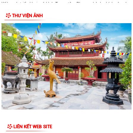
Kế hoạch triển khai mô hình Trung tâm Phục vụ hành chính công lưu
động năm 2026
THƯ VIỆN ẢNH
XÃ CHẤN HƯNG TỔ CHỨC HỘI NGHỊ TIẾP XÚC CÂU LẠC BỘ HƯU TRÍ VÀ
CÁC ĐỒNG CHÍ NGUYÊN LÃNH ĐẠO XÃ TRƯỚC...
Trung tâm dịch vụ sự nghiệp công xã Chấn Hưng hướng dẫn biện pháp
kỹ thuật khắc phục diện tích lúa...
Trường THCS Đông Tây Hưng tham gia Hội thi Giáo viên dạy giỏi cấp
Thành phố năm học 2025 – 2026
XÃ CHẤN HƯNG SÔI NỔI THAM GIA CÁC HOẠT ĐỘNG THỂ DỤC THỂ
THAO THÀNH PHỐ HẢI PHÒNG NĂM 2026
Hưỡng dẫn kích hoạt sử dụng sổ sức khỏe điện tử trên ứng dụng
VNEID
LỄ PHÁT ĐỘNG NGÀY CHẠY OLYMPIC – VÌ SỨC KHỎE TOÀN DÂN – VÌ
AN NINH TỔ QUỐC NĂM 2026
LIÊN KẾT WEB SITE