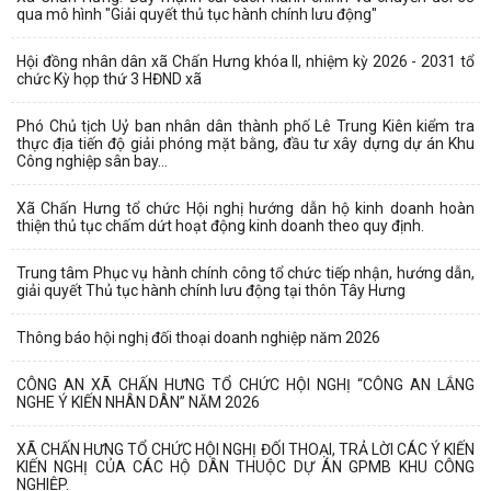
qua mô hình "Giải quyết thủ tục hành chính lưu động"
Hội đồng nhân dân xã Chấn Hưng khóa II, nhiệm kỳ 2026 - 2031 tổ
chức Kỳ họp thứ 3 HĐND xã
Phó Chủ tịch Uỷ ban nhân dân thành phố Lê Trung Kiên kiểm tra
thực địa tiến độ giải phóng mặt bằng, đầu tư xây dựng dự án Khu
Công nghiệp sân bay...
Xã Chấn Hưng tổ chức Hội nghị hướng dẫn hộ kinh doanh hoàn
thiện thủ tục chấm dứt hoạt động kinh doanh theo quy định.
Trung tâm Phục vụ hành chính công tổ chức tiếp nhận, hướng dẫn,
giải quyết Thủ tục hành chính lưu động tại thôn Tây Hưng
Thông báo hội nghị đối thoại doanh nghiệp năm 2026
CÔNG AN XÃ CHẤN HƯNG TỔ CHỨC HỘI NGHỊ “CÔNG AN LẮNG
NGHE Ý KIẾN NHÂN DÂN” NĂM 2026
XÃ CHẤN HƯNG TỔ CHỨC HỘI NGHỊ ĐỐI THOẠI, TRẢ LỜI CÁC Ý KIẾN
KIẾN NGHỊ CỦA CÁC HỘ DÂN THUỘC DỰ ÁN GPMB KHU CÔNG
NGHIỆP.