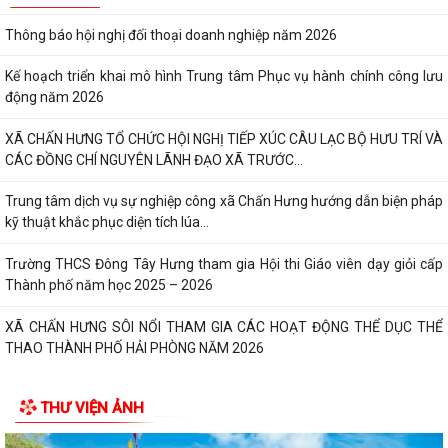
Thông báo hội nghị đối thoại doanh nghiệp năm 2026
Kế hoạch triển khai mô hình Trung tâm Phục vụ hành chính công lưu
động năm 2026
XÃ CHẤN HƯNG TỔ CHỨC HỘI NGHỊ TIẾP XÚC CÂU LẠC BỘ HƯU TRÍ VÀ
CÁC ĐỒNG CHÍ NGUYÊN LÃNH ĐẠO XÃ TRƯỚC...
Trung tâm dịch vụ sự nghiệp công xã Chấn Hưng hướng dẫn biện pháp
kỹ thuật khắc phục diện tích lúa...
Trường THCS Đông Tây Hưng tham gia Hội thi Giáo viên dạy giỏi cấp
Thành phố năm học 2025 – 2026
XÃ CHẤN HƯNG SÔI NỔI THAM GIA CÁC HOẠT ĐỘNG THỂ DỤC THỂ
THAO THÀNH PHỐ HẢI PHÒNG NĂM 2026
Hưỡng dẫn kích hoạt sử dụng sổ sức khỏe điện tử trên ứng dụng
THƯ VIỆN ẢNH
VNEID