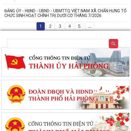
ĐẢNG ỦY - HĐND - UBND - UBMTTQ VIỆT NAM XÃ CHẤN HƯNG TỔ
CHỨC SINH HOẠT CHÍNH TRỊ DƯỚI CỜ THÁNG 7/2026
1
2
3
4
5
...