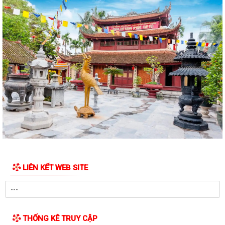
LỄ PHÁT ĐỘNG NGÀY CHẠY OLYMPIC – VÌ SỨC KHỎE TOÀN DÂN – VÌ
AN NINH TỔ QUỐC NĂM 2026
Cụm di tích Đình - Đền - Chùa Xuân Úc là một quần thể di tích lịch sử,
văn hóa, tín ngưỡng tiêu...
Công tác chuẩn bị Lễ hội Đình - Đền - Chùa Xuân Úc năm 2026 xã Chấn
Hưng
Công tác chuẩn bị tổ chức Lễ hội Đình - Đền - Chùa Xuân Úc năm 2026
TẬP HUẤN CÔNG TÁC ĐẢNG PHÍ TẠI XÃ CHẤN HƯNG
HỘI NGHỊ TỔNG KẾT PHONG TRÀO TOÀN DÂN BẢO VỆ AN NINH TỔ
QUỐC NĂM 2025; TỔNG KẾT CAO ĐIỂM THU HỒI VŨ...
LIÊN KẾT WEB SITE
Giấy mời Tiếp công dân định kỳ tuần 03 tháng 3 năm 2026
HỘI NGHỊ LẮNG NGHE Ý KIẾN NHÂN DÂN TẠI XÃ CHẤN HƯNG
THƯ CẢM ƠN CỦA ĐẢNG ỦY - HỘI ĐỒNG NHÂN DÂN - ỦY BAN NHÂN
THỐNG KÊ TRUY CẬP
DÂN - ỦY BAN MTTQ VIỆT NAM - BAN CHỈ ĐẠO...