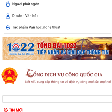
Hội đồng nhân dân xã Chấn Hưng khóa II, nhiệm kỳ 2026 - 2031 tổ
Người phát ngôn
chức Kỳ họp thứ 3 HĐND xã
Di sản - Văn hóa
Hướng tới kỷ niệm 79 năm Ngày Thương binh - Liệt sĩ (27/7/1947 -
27/7/2026), xã Chấn Hưng tổ chức...
Tác phẩm Văn học, nghệ thuật
Phó Chủ tịch Uỷ ban nhân dân thành phố Lê Trung Kiên kiểm tra thực
địa tiến độ giải phóng mặt bằng,...
Xã Chấn Hưng tổ chức Hội nghị hướng dẫn hộ kinh doanh hoàn thiện
thủ tục chấm dứt hoạt động kinh...
Quyết định về việc công nhận Phó Trưởng thôn trên địa bàn xã Chấn
Hưng nhiệm kỳ 2025 - 2030
Quyết định về việc công nhận nhân viên y tế thôn và cộng tác viên dân
số trên địa bàn xã Chấn Hưng
Trung tâm Phục vụ hành chính công tổ chức tiếp nhận, hướng dẫn, giải
quyết Thủ tục hành chính lưu...
TIN MỚI
Thông báo Lịch làm việc Trung tâm Phục vụ hành chính công lưu động