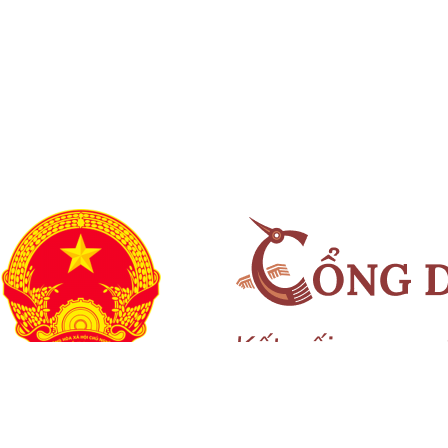
Ủy ban Mặt trận Tổ quốc xã Chấn Hưng đồng hành cùng
nhân dân trong chuyển đổi số vì sức khỏe cộng...
Xã Chấn Hưng: Đẩy mạnh cải cách hành chính và chuyển đổi
số qua mô hình "Giải quyết thủ tục hành...
Hội đồng nhân dân xã Chấn Hưng khóa II, nhiệm kỳ 2026 -
2031 tổ chức Kỳ họp thứ 3 HĐND xã
Hướng tới kỷ niệm 79 năm Ngày Thương binh - Liệt sĩ
(27/7/1947 - 27/7/2026), xã Chấn Hưng tổ chức...