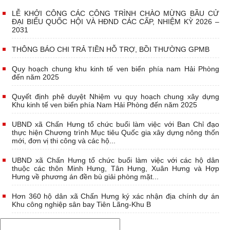
LỄ KHỞI CÔNG CÁC CÔNG TRÌNH CHÀO MỪNG BẦU CỬ
ĐẠI BIỂU QUỐC HỘI VÀ HĐND CÁC CẤP, NHIỆM KỲ 2026 –
2031
THÔNG BÁO CHI TRẢ TIỀN HỖ TRỢ, BỒI THƯỜNG GPMB
Quy hoạch chung khu kinh tế ven biển phía nam Hải Phòng
đến năm 2025
Quyết định phê duyệt Nhiệm vụ quy hoạch chung xây dựng
Khu kinh tế ven biển phía Nam Hải Phòng đến năm 2025
UBND xã Chấn Hưng tổ chức buổi làm việc với Ban Chỉ đạo
thực hiện Chương trình Mục tiêu Quốc gia xây dựng nông thốn
mới, đơn vị thi công và các hộ...
UBND xã Chấn Hưng tổ chức buổi làm việc với các hộ dân
thuộc các thôn Minh Hưng, Tân Hưng, Xuân Hưng và Hợp
Hưng về phương án đền bù giải phòng mặt...
Hơn 360 hộ dân xã Chấn Hưng ký xác nhận địa chính dự án
Khu công nghiệp sân bay Tiên Lãng-Khu B