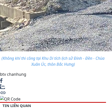
(Không khí thi công tại Khu Di tích lịch sử Đình - Đền - Chùa
Xuân Úc, thôn Bắc Hưng)
btv chanhung
TIN LIÊN QUAN