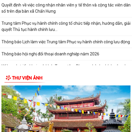
Quyết định về việc công nhận nhân viên y tế thôn và cộng tác viên dân
số trên địa bàn xã Chấn Hưng
Trung tâm Phục vụ hành chính công tổ chức tiếp nhận, hướng dẫn, giải
quyết Thủ tục hành chính lưu...
Thông báo Lịch làm việc Trung tâm Phục vụ hành chính công lưu động
Thông báo hội nghị đối thoại doanh nghiệp năm 2026
Kế hoạch triển khai mô hình Trung tâm Phục vụ hành chính công lưu
động năm 2026
THƯ VIỆN ẢNH
XÃ CHẤN HƯNG TỔ CHỨC HỘI NGHỊ TIẾP XÚC CÂU LẠC BỘ HƯU TRÍ VÀ
CÁC ĐỒNG CHÍ NGUYÊN LÃNH ĐẠO XÃ TRƯỚC...
Trung tâm dịch vụ sự nghiệp công xã Chấn Hưng hướng dẫn biện pháp
kỹ thuật khắc phục diện tích lúa...
Trường THCS Đông Tây Hưng tham gia Hội thi Giáo viên dạy giỏi cấp
Thành phố năm học 2025 – 2026