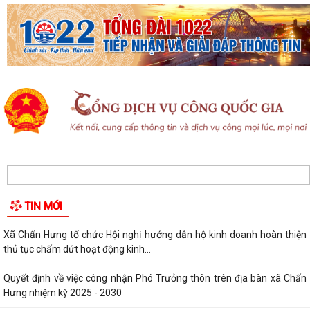
Ủy ban Mặt trận Tổ quốc xã Chấn Hưng đồng hành cùng nhân dân
trong chuyển đổi số vì sức khỏe cộng...
Xã Chấn Hưng: Đẩy mạnh cải cách hành chính và chuyển đổi số qua
mô hình "Giải quyết thủ tục hành...
Hội đồng nhân dân xã Chấn Hưng khóa II, nhiệm kỳ 2026 - 2031 tổ
chức Kỳ họp thứ 3 HĐND xã
Hướng tới kỷ niệm 79 năm Ngày Thương binh - Liệt sĩ (27/7/1947 -
27/7/2026), xã Chấn Hưng tổ chức...
Phó Chủ tịch Uỷ ban nhân dân thành phố Lê Trung Kiên kiểm tra thực
TIN MỚI
địa tiến độ giải phóng mặt bằng,...
Xã Chấn Hưng tổ chức Hội nghị hướng dẫn hộ kinh doanh hoàn thiện
thủ tục chấm dứt hoạt động kinh...
Quyết định về việc công nhận Phó Trưởng thôn trên địa bàn xã Chấn
Hưng nhiệm kỳ 2025 - 2030