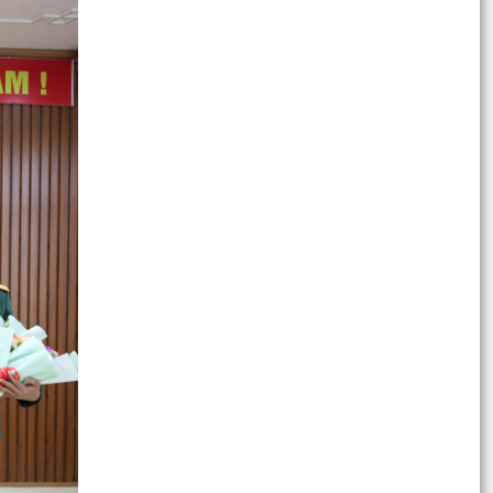
Ngày hội lớn của toàn dân – Ngày bầu cử đại
biểu Quốc hội khóa XVI và đại biểu HĐND các
cấp nhiệm...
XÃ CHẤN HƯNG TỔ CHỨC HỘI NGHỊ TẬP HUẤN
NGHIỆP VỤ CÔNG TÁC BẦU CỬ ĐẠI BIỂU QUỐC
HỘI KHÓA XVI VÀ ĐẠI...
XÃ CHẤN HƯNG TIẾP TỤC CHI TRẢ TIỀN HỖ
TRỢ, BỒI THƯỜNG GPMB ĐỢT 5
CÁCH TRA CỨU THÔNG TIN VÀ THAY ĐỔI KHU
VỰC BỎ PHIẾU TRÊN VNEID
QUY ĐỊNH VỀ THỜI GIAN BỎ PHIẾU TRONG
NGÀY BẦU CỬ 15/3/2026
LỄ KHỞI CÔNG CÁC CÔNG TRÌNH CHÀO MỪNG
BẦU CỬ ĐẠI BIỂU QUỐC HỘI VÀ HĐND CÁC CẤP,
NHIỆM KỲ 2026 – 2031