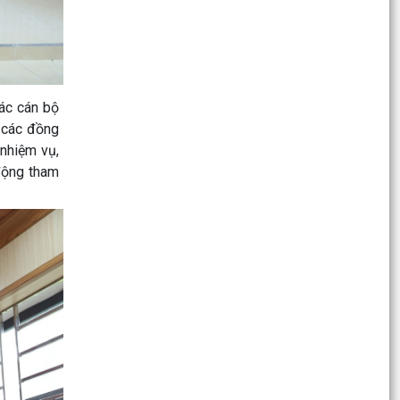
Kế hoạch Công tác phổ biến, giáo dục pháp luật;
hòa giải ở cơ sở; xây dựng xã đạt chuẩn tiếp
cận...
Luật sửa đổi, bổ sung một số điều của Luật xử lý
tác cán bộ
vi phạm hành chính
 các đồng
CÔNG AN XÃ CHẤN HƯNG PHÁT ĐỘNG PHONG
 nhiệm vụ,
TRÀO THI ĐUA BẢO ĐẢM AN NINH, TRẬT TỰ
 động tham
PHỤC VỤ BẦU CỬ
CHẤN HƯNG: TỔ CHỨC LỄ KỶ NIỆM 116 NĂM
NGÀY QUỐC TẾ PHỤ NỮ 8/3 VÀ 1986 NĂM KHỞI
NGHĨA HAI BÀ TRƯNG
TIẾP XÚC CỬ TRI, VẬN ĐỘNG BẦU CỬ ĐẠI BIỂU
HĐND XÃ CHẤN HƯNG KHÓA II, NHIỆM KỲ 2026 –
2031
TIẾP XÚC CỬ TRI, VẬN ĐỘNG BẦU CỬ ĐẠI BIỂU
HĐND XÃ CHẤN HƯNG KHÓA II, NHIỆM KỲ 2026–