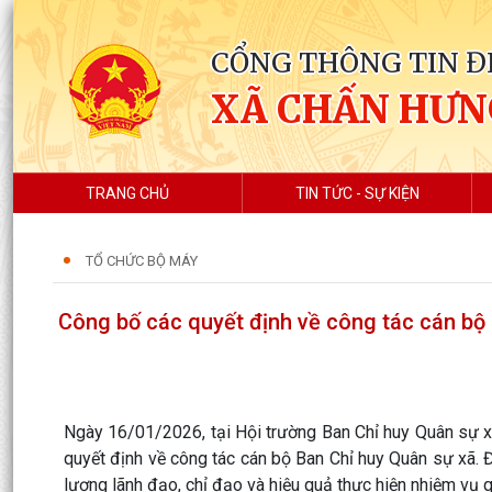
CỔNG THÔNG TIN Đ
XÃ CHẤN HƯN
TRANG CHỦ
TIN TỨC - SỰ KIỆN
TỔ CHỨC BỘ MÁY
Công bố các quyết định về công tác cán bộ
Ngày 16/01/2026, tại Hội trường Ban Chỉ huy Quân sự 
quyết định về công tác cán bộ Ban Chỉ huy Quân sự xã. 
lượng lãnh đạo, chỉ đạo và hiệu quả thực hiện nhiệm vụ 