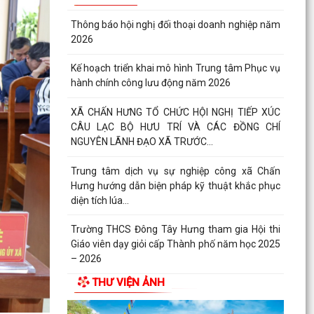
Thông báo hội nghị đối thoại doanh nghiệp năm
2026
Kế hoạch triển khai mô hình Trung tâm Phục vụ
hành chính công lưu động năm 2026
XÃ CHẤN HƯNG TỔ CHỨC HỘI NGHỊ TIẾP XÚC
CÂU LẠC BỘ HƯU TRÍ VÀ CÁC ĐỒNG CHÍ
NGUYÊN LÃNH ĐẠO XÃ TRƯỚC...
Trung tâm dịch vụ sự nghiệp công xã Chấn
Hưng hướng dẫn biện pháp kỹ thuật khắc phục
diện tích lúa...
Trường THCS Đông Tây Hưng tham gia Hội thi
Giáo viên dạy giỏi cấp Thành phố năm học 2025
– 2026
THƯ VIỆN ẢNH
XÃ CHẤN HƯNG SÔI NỔI THAM GIA CÁC HOẠT
ĐỘNG THỂ DỤC THỂ THAO THÀNH PHỐ HẢI