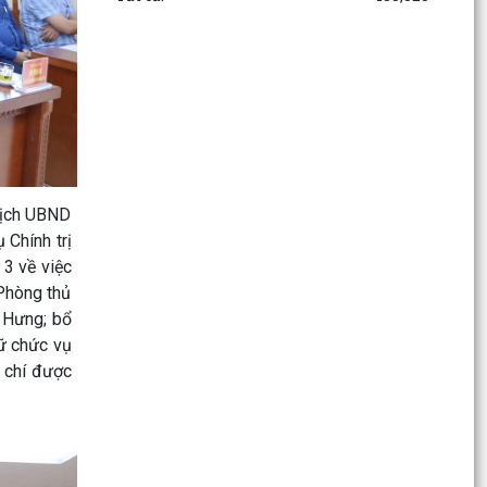
HỘI NGHỊ TỔNG KẾT PHONG TRÀO TOÀN DÂN
BẢO VỆ AN NINH TỔ QUỐC NĂM 2025; TỔNG
KẾT CAO ĐIỂM THU HỒI VŨ...
Giấy mời Tiếp công dân định kỳ tuần 03 tháng 3
năm 2026
HỘI NGHỊ LẮNG NGHE Ý KIẾN NHÂN DÂN TẠI XÃ
CHẤN HƯNG
tịch UBND
 Chính trị
THƯ CẢM ƠN CỦA ĐẢNG ỦY - HỘI ĐỒNG NHÂN
 3 về việc
DÂN - ỦY BAN NHÂN DÂN - ỦY BAN MTTQ VIỆT
NAM - BAN CHỈ ĐẠO...
Phòng thủ
 Hưng; bổ
TÀI LIỆU TẬP HUẤN BẢO ĐẢM BÌNH ĐẲNG GIỚI
iữ chức vụ
TRONG QUÁTRÌNH HÒA GIẢI Ở CƠ SỞ
 chí được
Danh sách những người trúng cử Hội đồng nhân
dân xã Chấn Hưng khoá II, nhiệm kỳ 2026 -2031.
Thông báo các hạng mục không thu phí