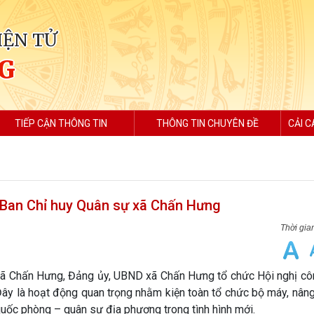
IỆN TỬ
G
TIẾP CẬN THÔNG TIN
THÔNG TIN CHUYÊN ĐỀ
CẢI C
 Ban Chỉ huy Quân sự xã Chấn Hưng
xã Chấn Hưng, Đảng ủy, UBND xã Chấn Hưng tổ chức Hội nghị cô
Đây là hoạt động quan trọng nhằm kiện toàn tổ chức bộ máy, nân
quốc phòng – quân sự địa phương trong tình hình mới.