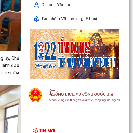
Phó Chủ tịch Uỷ ban nhân dân thành phố Lê
Di sản - Văn hóa
Trung Kiên kiểm tra thực địa tiến độ giải phóng
mặt bằng,...
Tác phẩm Văn học, nghệ thuật
Xã Chấn Hưng tổ chức Hội nghị hướng dẫn hộ
kinh doanh hoàn thiện thủ tục chấm dứt hoạt
động kinh...
Quyết định về việc công nhận Phó Trưởng thôn
trên địa bàn xã Chấn Hưng nhiệm kỳ 2025 -
ng ủy, Chủ
2030
 lãnh đạo
 trên địa
Quyết định về việc công nhận nhân viên y tế
thôn và cộng tác viên dân số trên địa bàn xã
Chấn Hưng
Trung tâm Phục vụ hành chính công tổ chức
tiếp nhận, hướng dẫn, giải quyết Thủ tục hành
chính lưu...
Thông báo Lịch làm việc Trung tâm Phục vụ
TIN MỚI
hành chính công lưu động