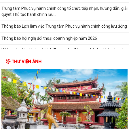
Trung tâm Phục vụ hành chính công tổ chức tiếp nhận, hướng dẫn, giải
quyết Thủ tục hành chính lưu...
Thông báo Lịch làm việc Trung tâm Phục vụ hành chính công lưu động
Thông báo hội nghị đối thoại doanh nghiệp năm 2026
Kế hoạch triển khai mô hình Trung tâm Phục vụ hành chính công lưu
động năm 2026
THƯ VIỆN ẢNH
XÃ CHẤN HƯNG TỔ CHỨC HỘI NGHỊ TIẾP XÚC CÂU LẠC BỘ HƯU TRÍ VÀ
CÁC ĐỒNG CHÍ NGUYÊN LÃNH ĐẠO XÃ TRƯỚC...
Trung tâm dịch vụ sự nghiệp công xã Chấn Hưng hướng dẫn biện pháp
kỹ thuật khắc phục diện tích lúa...
Trường THCS Đông Tây Hưng tham gia Hội thi Giáo viên dạy giỏi cấp
Thành phố năm học 2025 – 2026
XÃ CHẤN HƯNG SÔI NỔI THAM GIA CÁC HOẠT ĐỘNG THỂ DỤC THỂ
THAO THÀNH PHỐ HẢI PHÒNG NĂM 2026