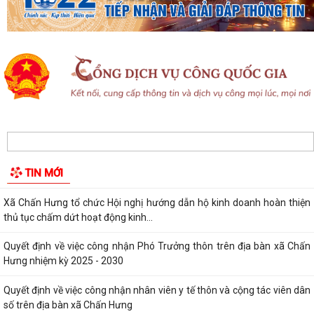
Xã Chấn Hưng: Đẩy mạnh cải cách hành chính và chuyển đổi số qua
mô hình "Giải quyết thủ tục hành...
Hội đồng nhân dân xã Chấn Hưng khóa II, nhiệm kỳ 2026 - 2031 tổ
chức Kỳ họp thứ 3 HĐND xã
Hướng tới kỷ niệm 79 năm Ngày Thương binh - Liệt sĩ (27/7/1947 -
27/7/2026), xã Chấn Hưng tổ chức...
Phó Chủ tịch Uỷ ban nhân dân thành phố Lê Trung Kiên kiểm tra thực
TIN MỚI
địa tiến độ giải phóng mặt bằng,...
Xã Chấn Hưng tổ chức Hội nghị hướng dẫn hộ kinh doanh hoàn thiện
thủ tục chấm dứt hoạt động kinh...
Quyết định về việc công nhận Phó Trưởng thôn trên địa bàn xã Chấn
Hưng nhiệm kỳ 2025 - 2030
Quyết định về việc công nhận nhân viên y tế thôn và cộng tác viên dân
số trên địa bàn xã Chấn Hưng